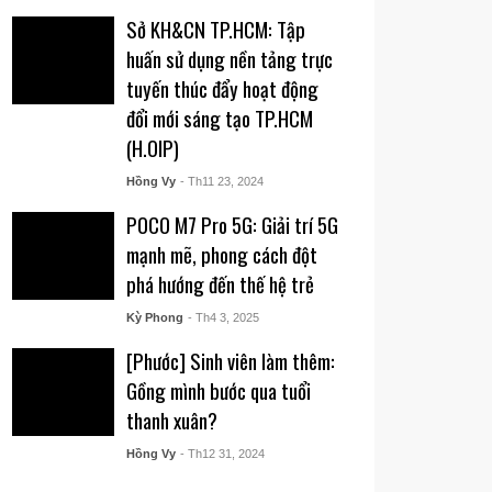
Sở KH&CN TP.HCM: Tập
huấn sử dụng nền tảng trực
tuyến thúc đẩy hoạt động
đổi mới sáng tạo TP.HCM
(H.OIP)
Hồng Vy
- Th11 23, 2024
POCO M7 Pro 5G: Giải trí 5G
mạnh mẽ, phong cách đột
phá hướng đến thế hệ trẻ
Kỳ Phong
- Th4 3, 2025
[Phước] Sinh viên làm thêm:
Gồng mình bước qua tuổi
thanh xuân?
Hồng Vy
- Th12 31, 2024