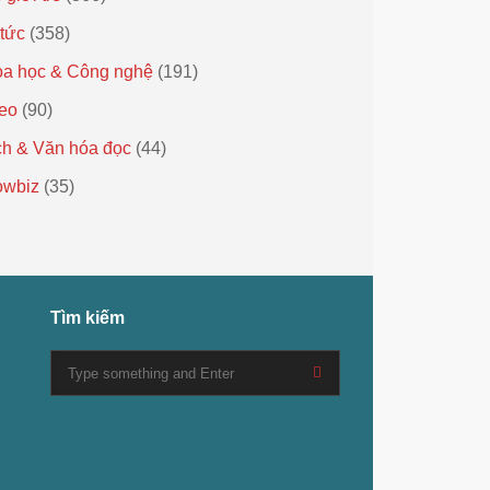
 tức
(358)
a học & Công nghệ
(191)
eo
(90)
h & Văn hóa đọc
(44)
owbiz
(35)
Tìm kiếm