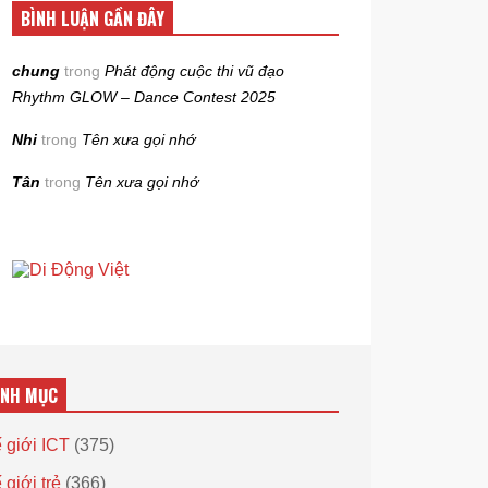
BÌNH LUẬN GẦN ĐÂY
chung
trong
Phát động cuộc thi vũ đạo
Rhythm GLOW – Dance Contest 2025
Nhi
trong
Tên xưa gọi nhớ
Tân
trong
Tên xưa gọi nhớ
ANH MỤC
 giới ICT
(375)
 giới trẻ
(366)