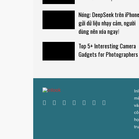
Nóng: DeepSeek trên iPhon
gửi dữ liệu nhạy cảm, người
dùng nên xóa ngay!
Top 5+ Interesting Camera
Gadgets for Photographers
In
mệ
và
cô
họ
tr