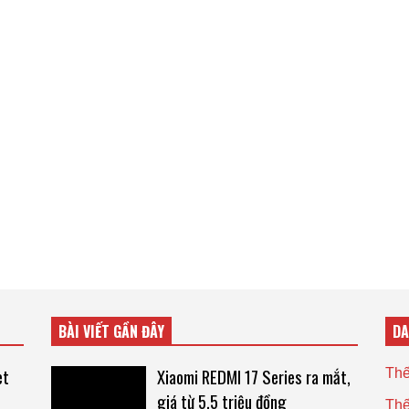
BÀI VIẾT GẦN ĐÂY
D
et
Xiaomi REDMI 17 Series ra mắt,
Thế
giá từ 5,5 triệu đồng
Thế