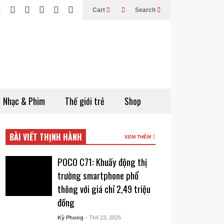
Cart
Search
Nhạc & Phim
Thế giới trẻ
Shop
BÀI VIẾT THỊNH HÀNH
XEM THÊM
POCO C71: Khuấy động thị
trường smartphone phổ
thông với giá chỉ 2,49 triệu
đồng
Kỳ Phong
- Th4 23, 2025