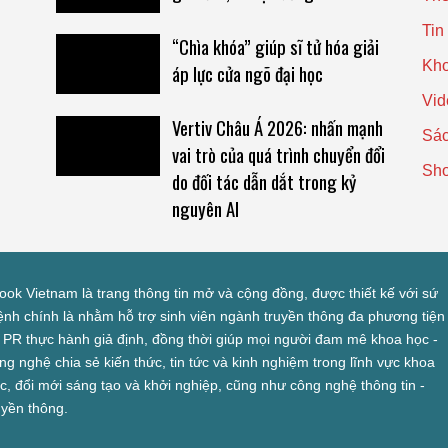
Tin
e
“Chìa khóa” giúp sĩ tử hóa giải
Kho
áp lực cửa ngõ đại học
Vid
Vertiv Châu Á 2026: nhấn mạnh
Sác
vai trò của quá trình chuyển đổi
Sh
do đối tác dẫn dắt trong kỷ
nguyên AI
look Vietnam là trang thông tin mở và cộng đồng, được thiết kế với sứ
nh chính là nhằm hỗ trợ sinh viên ngành truyền thông đa phương tiện
 PR thực hành giả định, đồng thời giúp mọi người đam mê khoa học -
ng nghệ chia sẻ kiến thức, tin tức và kinh nghiệm trong lĩnh vực khoa
c, đổi mới sáng tạo và khởi nghiệp, cũng như công nghệ thông tin -
uyền thông.