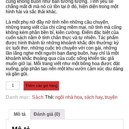
cũng không buồn như bạn tưởng tượng. Tình yêu sẽ
chẳng mất đi mà nó cứ tồn tại ở đó, hiện diện trong một
hình hài và sắc thái khác.
Là một phụ nữ đầy nữ tính nên những câu chuyện,
những trang viết của chị cũng mềm mại, nữ tính mà cũng
không kém phần bền bỉ, kiên cường. Điểm đặc biệt của
cuốn sách nằm ở tính chân thực và tự nhiên. Tác phẩm
được hình thành từ những khoảnh khắc đời thường: ký
ức tuổi thơ, những cuộc trò chuyện với con gái, những
lần lắng nghe một người bạn đang buồn, hay chỉ là một
khoảnh khắc thoáng qua của cuộc sống khiến tác giả
muốn giữ lại. Mỗi trang viết như một bông hoa được đặt
xuống, góp phần tạo nên một khu vườn cảm xúc dịu dàng
và gần gũi.
Ngôi
Thêm vào giỏ hàng
nhà
hoa
Danh mục:
Sách
Thẻ:
ngôi nhà hoa
,
sách hay
,
truyện
số
lượng
Mô tả
Đánh giá (0)