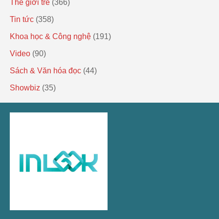
Thế giới trẻ
(366)
Tin tức
(358)
Khoa học & Công nghệ
(191)
Video
(90)
Sách & Văn hóa đọc
(44)
Showbiz
(35)