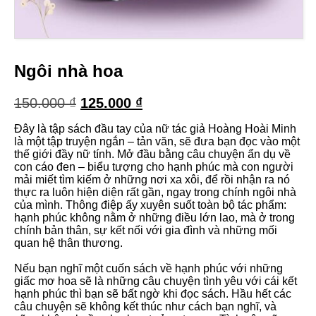
Ngôi nhà hoa
Giá
Giá
150.000
₫
125.000
₫
gốc
hiện
Đây là tập sách đầu tay của nữ tác giả Hoàng Hoài Minh
là:
tại
là một tập truyện ngắn – tản văn, sẽ đưa bạn đọc vào một
150.000 ₫.
là:
thế giới đầy nữ tính. Mở đầu bằng câu chuyện ẩn dụ về
125.000 ₫.
con cáo đen – biểu tượng cho hạnh phúc mà con người
mải miết tìm kiếm ở những nơi xa xôi, để rồi nhận ra nó
thực ra luôn hiện diện rất gần, ngay trong chính ngôi nhà
của mình. Thông điệp ấy xuyên suốt toàn bộ tác phẩm:
hạnh phúc không nằm ở những điều lớn lao, mà ở trong
chính bản thân, sự kết nối với gia đình và những mối
quan hệ thân thương.
Nếu bạn nghĩ một cuốn sách về hạnh phúc với những
giấc mơ hoa sẽ là những câu chuyện tình yêu với cái kết
hạnh phúc thì bạn sẽ bất ngờ khi đọc sách. Hầu hết các
câu chuyện sẽ không kết thúc như cách bạn nghĩ, và