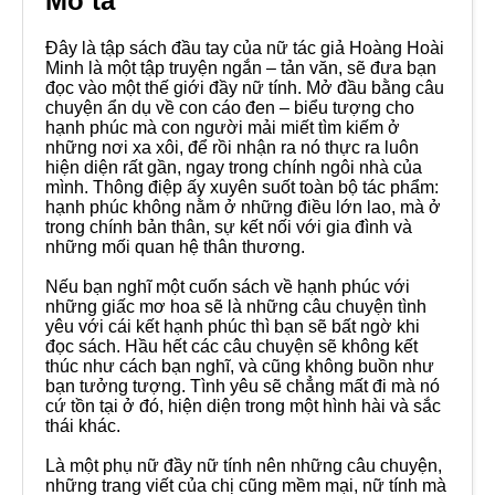
Mô tả
Đây là tập sách đầu tay của nữ tác giả Hoàng Hoài
Minh là một tập truyện ngắn – tản văn, sẽ đưa bạn
đọc vào một thế giới đầy nữ tính. Mở đầu bằng câu
chuyện ẩn dụ về con cáo đen – biểu tượng cho
hạnh phúc mà con người mải miết tìm kiếm ở
những nơi xa xôi, để rồi nhận ra nó thực ra luôn
hiện diện rất gần, ngay trong chính ngôi nhà của
mình. Thông điệp ấy xuyên suốt toàn bộ tác phẩm:
hạnh phúc không nằm ở những điều lớn lao, mà ở
trong chính bản thân, sự kết nối với gia đình và
những mối quan hệ thân thương.
Nếu bạn nghĩ một cuốn sách về hạnh phúc với
những giấc mơ hoa sẽ là những câu chuyện tình
yêu với cái kết hạnh phúc thì bạn sẽ bất ngờ khi
đọc sách. Hầu hết các câu chuyện sẽ không kết
thúc như cách bạn nghĩ, và cũng không buồn như
bạn tưởng tượng. Tình yêu sẽ chẳng mất đi mà nó
cứ tồn tại ở đó, hiện diện trong một hình hài và sắc
thái khác.
Là một phụ nữ đầy nữ tính nên những câu chuyện,
những trang viết của chị cũng mềm mại, nữ tính mà