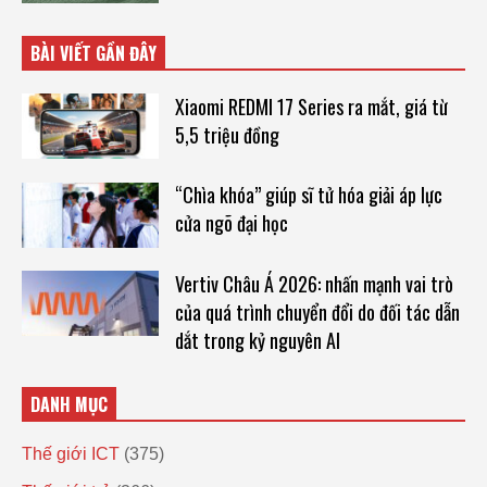
BÀI VIẾT GẦN ĐÂY
Xiaomi REDMI 17 Series ra mắt, giá từ
5,5 triệu đồng
“Chìa khóa” giúp sĩ tử hóa giải áp lực
cửa ngõ đại học
Vertiv Châu Á 2026: nhấn mạnh vai trò
của quá trình chuyển đổi do đối tác dẫn
dắt trong kỷ nguyên AI
DANH MỤC
Thế giới ICT
(375)