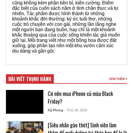
cũng không kém phần bền bỉ, kiên cường. Điểm
đặc biệt của cuốn sách nằm ở tính chân thực và tự
nhiên. Tác phẩm được hình thành từ những
khoảnh khắc đời thường: ký ức tuổi thơ, những
cuộc trò chuyện với con gái, những lần lắng nghe
một người bạn đang buồn, hay chỉ là một khoảnh
khắc thoáng qua của cuộc sống khiến tác giả muốn
giữ lại. Mỗi trang viết như một bông hoa được đặt
xuống, góp phần tạo nên một khu vườn cảm xúc
dịu dàng và gần gũi.
BÀI VIẾT THỊNH HÀNH
XEM THÊM
Có nên mua iPhone cũ mùa Black
Friday?
Kỳ Phong
- Th11 30, 2025
[Siêu nhân gào thét] Sinh viên làm
thêm để nuôi dưỡng tri thức hay để lơ là