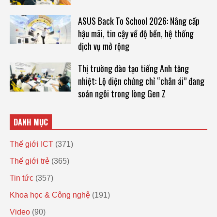
ASUS Back To School 2026: Nâng cấp
hậu mãi, tin cậy về độ bền, hệ thống
dịch vụ mở rộng
Thị trường đào tạo tiếng Anh tăng
nhiệt: Lộ diện chứng chỉ “chân ái” đang
soán ngôi trong lòng Gen Z
DANH MỤC
Thế giới ICT
(371)
Thế giới trẻ
(365)
Tin tức
(357)
Khoa học & Công nghệ
(191)
Video
(90)