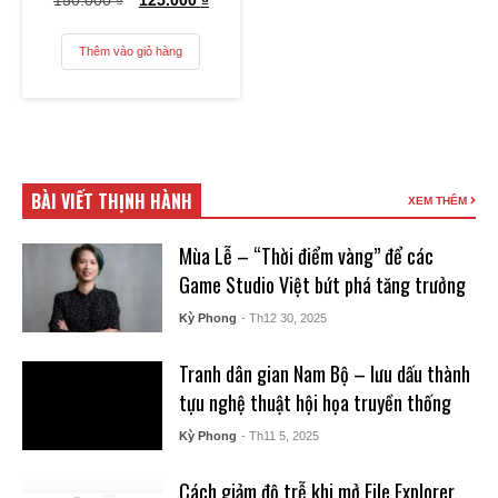
150.000
₫
Giá
125.000
₫
Giá
gốc
hiện
là:
tại
150.000 ₫.
là:
Thêm vào giỏ hàng
125.000 ₫.
BÀI VIẾT THỊNH HÀNH
XEM THÊM
Mùa Lễ – “Thời điểm vàng” để các
Game Studio Việt bứt phá tăng trưởng
Kỳ Phong
- Th12 30, 2025
Tranh dân gian Nam Bộ – lưu dấu thành
tựu nghệ thuật hội họa truyền thống
Kỳ Phong
- Th11 5, 2025
Cách giảm độ trễ khi mở File Explorer