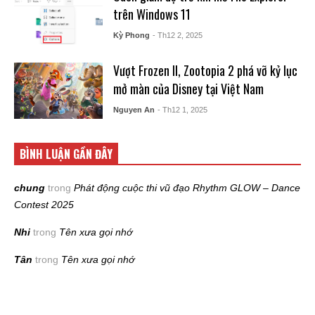
trên Windows 11
Kỳ Phong
- Th12 2, 2025
Vượt Frozen II, Zootopia 2 phá vỡ kỷ lục
mở màn của Disney tại Việt Nam
Nguyen An
- Th12 1, 2025
BÌNH LUẬN GẦN ĐÂY
chung
trong
Phát động cuộc thi vũ đạo Rhythm GLOW – Dance
Contest 2025
Nhi
trong
Tên xưa gọi nhớ
Tân
trong
Tên xưa gọi nhớ