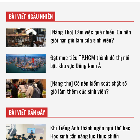
BÀI VIẾT NGẪU NHIÊN
[Nàng Thơ] Làm việc quá nhiều: Có nên
giới hạn giờ làm của sinh viên?
Đặt mục tiêu TP.HCM thành đô thị nổi
bật khu vực Đông Nam Á
[Nàng thơ] Có nên kiểm soát chặt số
giờ làm thêm của sinh viên?
BÀI VIẾT GẦN ĐÂY
Khi Tiếng Anh thành ngôn ngữ thứ hai:
Học sinh cần năng lực thực chiến