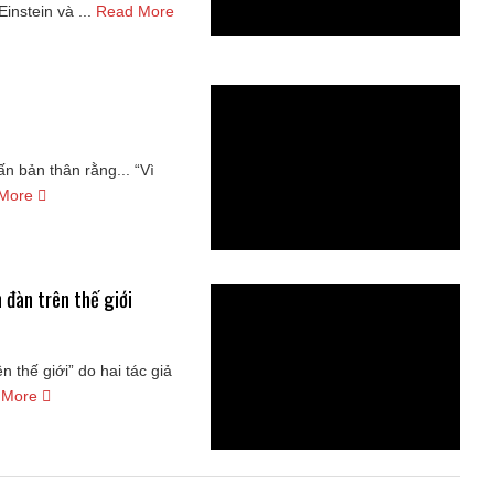
nstein và ...
Read More
n bản thân rằng... “Vì
 More
n đàn trên thế giới
n thế giới” do hai tác giả
 More