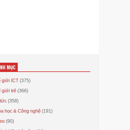
ANH MỤC
 giới ICT
(375)
 giới trẻ
(366)
 tức
(358)
a học & Công nghệ
(191)
eo
(90)