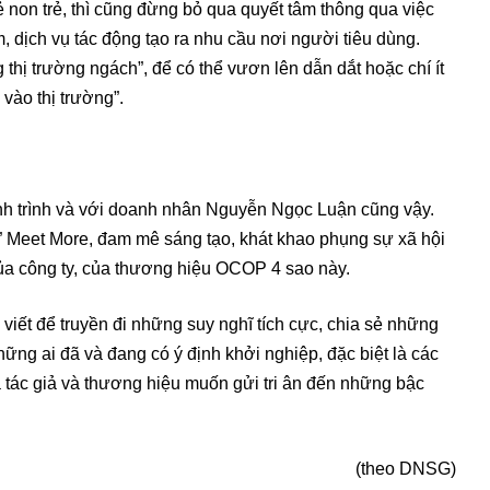
 non trẻ, thì cũng đừng bỏ qua quyết tâm thông qua việc
, dịch vụ tác động tạo ra nhu cầu nơi người tiêu dùng.
thị trường ngách”, để có thể vươn lên dẫn dắt hoặc chí ít
vào thị trường”.
nh trình và với doanh nhân Nguyễn Ngọc Luận cũng vậy.
Meet More, đam mê sáng tạo, khát khao phụng sự xã hội
của công ty, của thương hiệu OCOP 4 sao này.
viết để truyền đi những suy nghĩ tích cực, chia sẻ những
hững ai đã và đang có ý định khởi nghiệp, đặc biệt là các
 tác giả và thương hiệu muốn gửi tri ân đến những bậc
(theo DNSG)