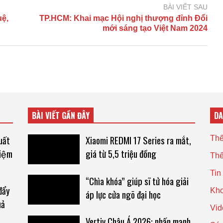
BÀI VIẾT SAU
uệ,
TP.HCM: Khai mạc Hội nghị thượng đỉnh Đổi
mới sáng tạo Việt Nam 2024
BÀI VIẾT GẦN ĐÂY
D
ất
Xiaomi REDMI 17 Series ra mắt,
Thế
iệm
giá từ 5,5 triệu đồng
Thế
Tin
“Chìa khóa” giúp sĩ tử hóa giải
đẩy
Kho
áp lực cửa ngõ đại học
uả
Vid
Vertiv Châu Á 2026: nhấn mạnh