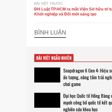
BÀI VIẾT TRƯỚC
ĐH Luật TP.HCM ra mắt Viện Sở hữu trí t
Khởi nghiệp và Đổi mới sáng tạo
BÌNH LUẬN
BÀI VIẾT NGẪU NHIÊN
Snapdragon 6 Gen 4: Hiệu su
ấn tượng, nâng tầm trải ngh
chơi game
Đại học Quốc tế Hồng Bàng 
mạnh công bố quốc tế kết q
nghiên cứu khoa học