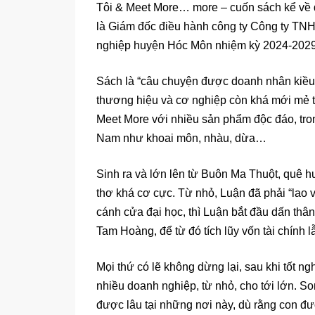
Tôi & Meet More… more – cuốn sách kể về q
là Giám đốc điều hành công ty Công ty TNH
nghiệp huyện Hóc Môn nhiệm kỳ 2024-202
Sách là “câu chuyện được doanh nhân kiều
thương hiệu và cơ nghiệp còn khá mới mẻ t
Meet More với nhiều sản phẩm độc đáo, tron
Nam như khoai môn, nhàu, dừa…
Sinh ra và lớn lên từ Buôn Ma Thuột, quê 
thơ khá cơ cực. Từ nhỏ, Luận đã phải “lao v
cánh cửa đại học, thì Luận bắt đầu dấn thâ
Tam Hoàng, để từ đó tích lũy vốn tài chính l
Mọi thứ có lẽ không dừng lại, sau khi tốt 
nhiều doanh nghiệp, từ nhỏ, cho tới lớn. 
được lâu tại những nơi này, dù rằng con đư