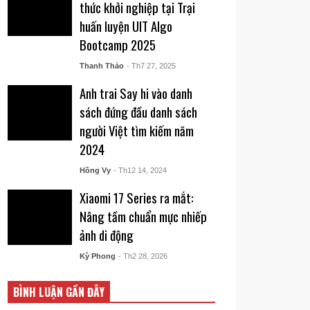
thức khởi nghiệp tại Trại
huấn luyện UIT AIgo
Bootcamp 2025
Thanh Thảo
- Th7 27, 2025
Anh trai Say hi vào danh
sách đứng đầu danh sách
người Việt tìm kiếm năm
2024
Hồng Vy
- Th12 14, 2024
Xiaomi 17 Series ra mắt:
Nâng tầm chuẩn mực nhiếp
ảnh di động
Kỳ Phong
- Th2 28, 2026
BÌNH LUẬN GẦN ĐÂY