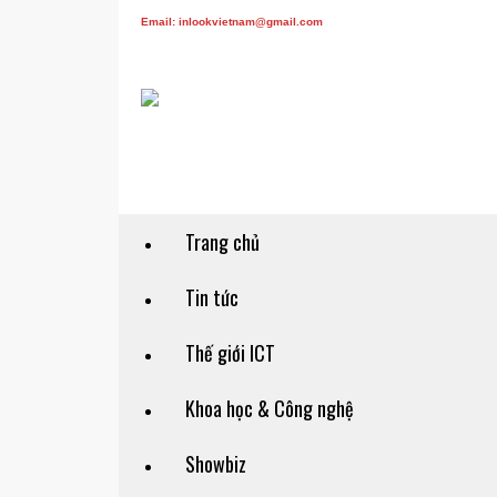
Email: inlookvietnam@gmail.com
Trang chủ
Tin tức
Thế giới ICT
Khoa học & Công nghệ
Showbiz