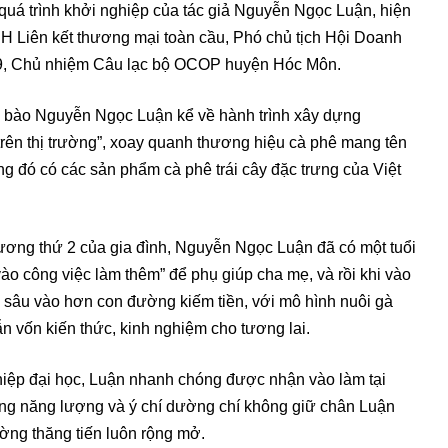
uá trình khởi nghiệp của tác giả Nguyễn Ngọc Luận, hiện
H Liên kết thương mại toàn cầu, Phó chủ tịch Hội Doanh
9, Chủ nhiệm Câu lạc bộ OCOP huyện Hóc Môn.
 bào Nguyễn Ngọc Luận kể về hành trình xây dựng
rên thị trường”, xoay quanh thương hiệu cà phê mang tên
g đó có các sản phẩm cà phê trái cây đặc trưng của Việt
hương thứ 2 của gia đình, Nguyễn Ngọc Luận đã có một tuổi
ào công việc làm thêm” để phụ giúp cha mẹ, và rồi khi vào
n sâu vào hơn con đường kiếm tiền, với mô hình nuôi gà
ẫn vốn kiến thức, kinh nghiệm cho tương lai.
nghiệp đại học, Luận nhanh chóng được nhận vào làm tại
Song năng lượng và ý chí dường chí không giữ chân Luận
ờng thăng tiến luôn rộng mở.