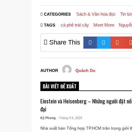
Sách & Văn hóa đọc
Tin tứ
CATEGORIES
cà phê trái cây
Meet More
Nguyễ
TAGS
Share This
AUTHOR
Quách Du
BÀI VIẾT ĐỀ XUẤT
Einstein và Heisenberg – Những người đặt nền
đại
Kỳ Phong
- Tháng 4 8, 2025
Nhà xuất bản Tổng hợp TP.HCM trân trọng giới t