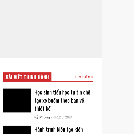
BÀI VIẾT THỊNH HÀNH
XEM THÊM
Học sinh tiểu học tự tin chế
tạo xe buồm theo bản vẽ
thiết kế
Kỳ Phong
- Th12 8, 2024
Hành trình kiến tạo kiến