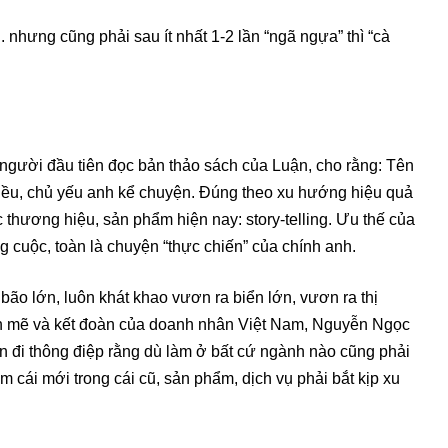
nhưng cũng phải sau ít nhất 1-2 lần “ngã ngựa” thì “cà
gười đầu tiên đọc bản thảo sách của Luận, cho rằng: Tên
iều, chủ yếu anh kể chuyện. Đúng theo xu hướng hiệu quả
ác thương hiệu, sản phẩm hiện nay: story-telling. Ưu thế của
g cuộc, toàn là chuyện “thực chiến” của chính anh.
bão lớn, luôn khát khao vươn ra biển lớn, vươn ra thị
nh mẽ và kết đoàn của doanh nhân Việt Nam, Nguyễn Ngọc
n đi thông điệp rằng dù làm ở bất cứ ngành nào cũng phải
ếm cái mới trong cái cũ, sản phẩm, dịch vụ phải bắt kịp xu