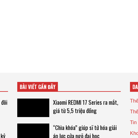
BÀI VIẾT GẦN ĐÂY
D
 đôi
Xiaomi REDMI 17 Series ra mắt,
Thế
giá từ 5,5 triệu đồng
Thế
Tin
“Chìa khóa” giúp sĩ tử hóa giải
Kho
 kỷ
áp lực cửa ngõ đại học