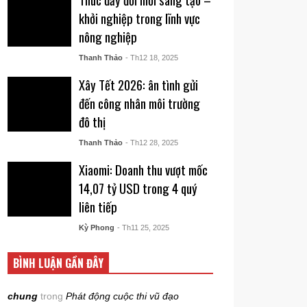
khởi nghiệp trong lĩnh vực
nông nghiệp
Thanh Thảo
- Th12 18, 2025
Xây Tết 2026: ân tình gửi
đến công nhân môi trường
đô thị
Thanh Thảo
- Th12 28, 2025
Xiaomi: Doanh thu vượt mốc
14,07 tỷ USD trong 4 quý
liên tiếp
Kỳ Phong
- Th11 25, 2025
BÌNH LUẬN GẦN ĐÂY
chung
trong
Phát động cuộc thi vũ đạo