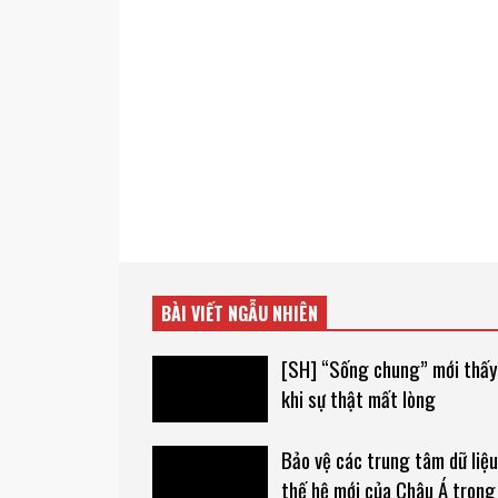
BÀI VIẾT NGẪU NHIÊN
[SH] “Sống chung” mới thấy
khi sự thật mất lòng
Bảo vệ các trung tâm dữ liệu
thế hệ mới của Châu Á trong