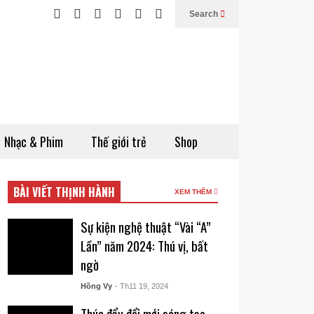
Search
Nhạc & Phim
Thế giới trẻ
Shop
BÀI VIẾT THỊNH HÀNH
XEM THÊM
Sự kiện nghệ thuật “Vài “A”
Lần” năm 2024: Thú vị, bất
ngờ
Hồng Vy
- Th11 19, 2024
Thúc đẩy đổi mới sáng tạo –