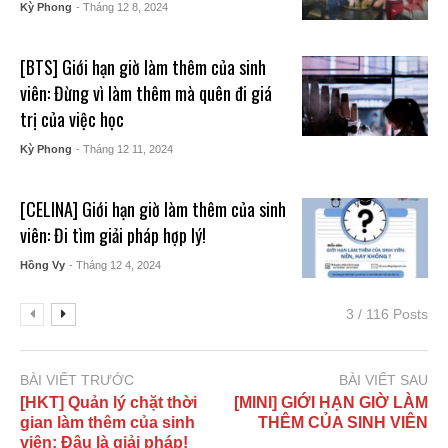
Kỳ Phong
- Tháng 12 8, 2024
[BTS] Giới hạn giờ làm thêm của sinh
viên: Đừng vì làm thêm mà quên đi giá
trị của việc học
Kỳ Phong
- Tháng 12 11, 2024
[CELINA] Giới hạn giờ làm thêm của sinh
viên: Đi tìm giải pháp hợp lý!
Hồng Vy
- Tháng 12 4, 2024
3 / 116 Posts
BÀI VIẾT TRƯỚC
BÀI VIẾT SAU
[HKT] Quản lý chặt thời
[MINI] GIỚI HẠN GIỜ LÀM
gian làm thêm của sinh
THÊM CỦA SINH VIÊN
viên: Đâu là giải pháp!