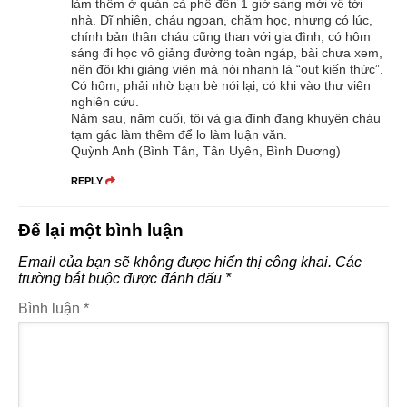
làm thêm ở quán cà phê đến 1 giờ sáng mới về tới
nhà. Dĩ nhiên, cháu ngoan, chăm học, nhưng có lúc,
chính bản thân cháu cũng than với gia đình, có hôm
sáng đi học vô giảng đường toàn ngáp, bài chưa xem,
nên đôi khi giảng viên mà nói nhanh là “out kiến thức”.
Có hôm, phải nhờ bạn bè nói lại, có khi vào thư viên
nghiên cứu.
Năm sau, năm cuối, tôi và gia đình đang khuyên cháu
tạm gác làm thêm để lo làm luận văn.
Quỳnh Anh (Bình Tân, Tân Uyên, Bình Dương)
REPLY
Để lại một bình luận
Email của bạn sẽ không được hiển thị công khai.
Các
trường bắt buộc được đánh dấu
*
Bình luận
*