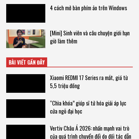
4 cách mở bàn phím ảo trên Windows
[Mini] Sinh viên và câu chuyện giới hạn
giờ làm thêm
BÀI VIẾT GẦN ĐÂY
Xiaomi REDMI 17 Series ra mắt, giá từ
5,5 triệu đồng
“Chìa khóa” giúp sĩ tử hóa giải áp lực
cửa ngõ đại học
Vertiv Châu Á 2026: nhấn mạnh vai trò
của quá trình chuyển đổi do đối tác dẫn