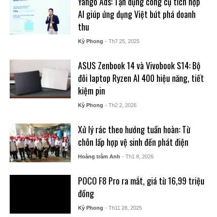
Yango Ads: Tận dụng công cụ tích hợp
AI giúp ứng dụng Việt bứt phá doanh
thu
Kỳ Phong
- Th7 25, 2025
ASUS Zenbook 14 và Vivobook S14: Bộ
đôi laptop Ryzen AI 400 hiệu năng, tiết
kiệm pin
Kỳ Phong
- Th2 2, 2026
Xử lý rác theo hướng tuần hoàn: Từ
chôn lấp hợp vệ sinh đến phát điện
Hoàng trâm Anh
- Th1 8, 2026
POCO F8 Pro ra mắt, giá từ 16,99 triệu
đồng
Kỳ Phong
- Th11 28, 2025