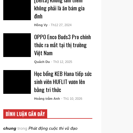
không phải là ăn bám gia
đình
Hồng Vy
- Th12 27, 2024
OPPO Enco Buds3 Pro chính
thức ra mắt tại thị trường
Việt Nam
Quách Du
- Th3 12, 2025
Học bổng KEB Hana tiếp sức
sinh viên HUFLIT vươn lên
bằng tri thức
Hoàng trâm Anh
- Th1 10, 2026
BÌNH LUẬN GẦN ĐÂY
chung
trong
Phát động cuộc thi vũ đạo