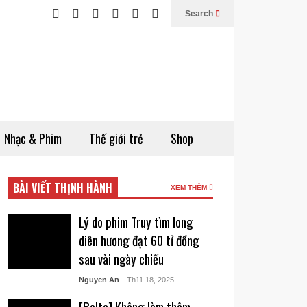
Search
Nhạc & Phim
Thế giới trẻ
Shop
BÀI VIẾT THỊNH HÀNH
XEM THÊM
Lý do phim Truy tìm long
diên hương đạt 60 tỉ đồng
sau vài ngày chiếu
Nguyen An
- Th11 18, 2025
[Belta] Không làm thêm