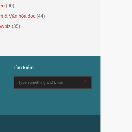
eo
(90)
h & Văn hóa đọc
(44)
owbiz
(35)
Tìm kiếm