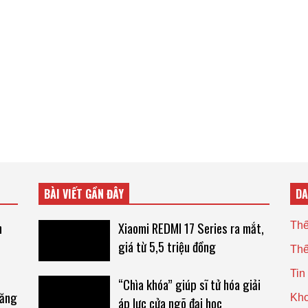
BÀI VIẾT GẦN ĐÂY
D
h
Xiaomi REDMI 17 Series ra mắt,
Thế
giá từ 5,5 triệu đồng
Thế
Tin
“Chìa khóa” giúp sĩ tử hóa giải
đăng
Kho
áp lực cửa ngõ đại học