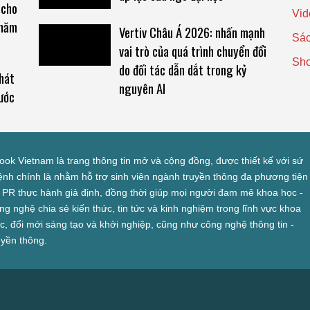
 cho
Vid
 năm
Vertiv Châu Á 2026: nhấn mạnh
Sác
vai trò của quá trình chuyển đổi
Sh
do đối tác dẫn dắt trong kỷ
hát
nguyên AI
ước
look Vietnam là trang thông tin mở và cộng đồng, được thiết kế với sứ
nh chính là nhằm hỗ trợ sinh viên ngành truyền thông đa phương tiện
 PR thực hành giả định, đồng thời giúp mọi người đam mê khoa học -
ng nghệ chia sẻ kiến thức, tin tức và kinh nghiệm trong lĩnh vực khoa
c, đổi mới sáng tạo và khởi nghiệp, cũng như công nghệ thông tin -
uyền thông.