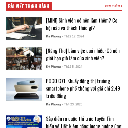
BÀI VIẾT THỊNH HÀNH
XEM THÊM
[MINI] Sinh viên có nên làm thêm? Cơ
hội nào và thách thức gì?
Kỳ Phong
- Th12 12, 2024
[Nàng Thơ] Làm việc quá nhiều: Có nên
giới hạn giờ làm của sinh viên?
Kỳ Phong
- Th12 5, 2024
POCO C71: Khuấy động thị trường
smartphone phổ thông với giá chỉ 2,49
triệu đồng
Kỳ Phong
- Th4 23, 2025
Sắp diễn ra cuộc thi trực tuyến Tìm
hiểu về tiết kiệm năng lượng hưởng ứng