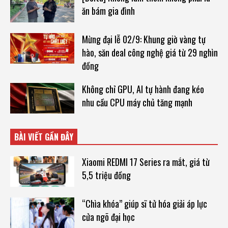
ăn bám gia đình
Mừng đại lễ 02/9: Khung giờ vàng tự
hào, săn deal công nghệ giá từ 29 nghìn
đồng
Không chỉ GPU, AI tự hành đang kéo
nhu cầu CPU máy chủ tăng mạnh
BÀI VIẾT GẦN ĐÂY
Xiaomi REDMI 17 Series ra mắt, giá từ
5,5 triệu đồng
“Chìa khóa” giúp sĩ tử hóa giải áp lực
cửa ngõ đại học