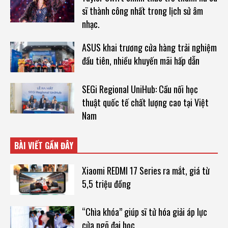
sĩ thành công nhất trong lịch sử âm
nhạc.
ASUS khai trương cửa hàng trải nghiệm
đầu tiên, nhiều khuyến mãi hấp dẫn
SEGi Regional UniHub: Cầu nối học
thuật quốc tế chất lượng cao tại Việt
Nam
BÀI VIẾT GẦN ĐÂY
Xiaomi REDMI 17 Series ra mắt, giá từ
5,5 triệu đồng
“Chìa khóa” giúp sĩ tử hóa giải áp lực
cửa ngõ đại học