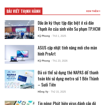
BÀI VIẾT THỊNH HÀNH
XEM THÊM
Dấu ấn kỳ thực tập đặc biệt ở xã đảo
Thạnh An của sinh viên Sư phạm TP.HCM
Kỳ Phong
- Th3 1, 2025
ASUS cập nhật tính năng mới cho màn
hình ProArt
Kỳ Phong
- Th1 23, 2026
Đã có thể sử dụng thẻ NAPAS để thanh
toán khi sử dụng metro số 1 Bến Thành
– Suối Tiên
Hồng Vy
- Th2 15, 2025
Tin nóng: Phát hiện virus đánh cắp dữ