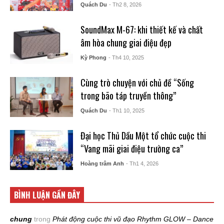
Quách Du
- Th2 8, 2026
SoundMax M-67: khi thiết kế và chất
âm hòa chung giai điệu đẹp
Kỳ Phong
- Th4 10, 2025
Cùng trò chuyện với chủ đề “Sống
trong bão táp truyền thông”
Quách Du
- Th1 10, 2025
Đại học Thủ Dầu Một tổ chức cuộc thi
“Vang mãi giai điệu trường ca”
Hoàng trâm Anh
- Th1 4, 2026
BÌNH LUẬN GẦN ĐÂY
chung
trong
Phát động cuộc thi vũ đạo Rhythm GLOW – Dance