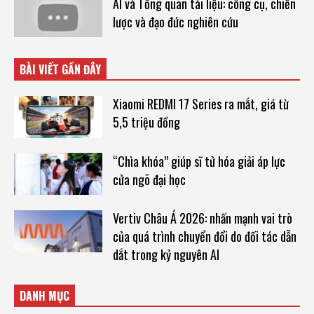
AI và Tổng quan tài liệu: công cụ, chiến
lược và đạo đức nghiên cứu
BÀI VIẾT GẦN ĐÂY
Xiaomi REDMI 17 Series ra mắt, giá từ
5,5 triệu đồng
“Chìa khóa” giúp sĩ tử hóa giải áp lực
cửa ngõ đại học
Vertiv Châu Á 2026: nhấn mạnh vai trò
của quá trình chuyển đổi do đối tác dẫn
dắt trong kỷ nguyên AI
DANH MỤC