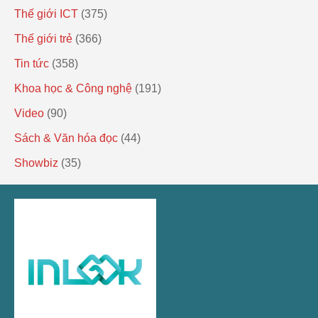
Thế giới ICT
(375)
Thế giới trẻ
(366)
Tin tức
(358)
Khoa học & Công nghệ
(191)
Video
(90)
Sách & Văn hóa đọc
(44)
Showbiz
(35)