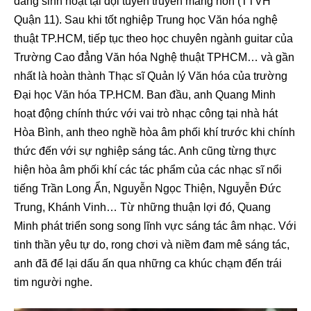
đang sinh hoạt tại đội tuyên truyền măng non (TTVH
Quận 11). Sau khi tốt nghiệp Trung học Văn hóa nghệ
thuật TP.HCM, tiếp tục theo học chuyên ngành guitar của
Trường Cao đẳng Văn hóa Nghệ thuật TPHCM… và gần
nhất là hoàn thành Thạc sĩ Quản lý Văn hóa của trường
Đại học Văn hóa TP.HCM. Ban đầu, anh Quang Minh
hoạt động chính thức với vai trò nhạc công tại nhà hát
Hòa Bình, anh theo nghề hòa âm phối khí trước khi chính
thức đến với sự nghiệp sáng tác. Anh cũng từng thực
hiện hòa âm phối khí các tác phẩm của các nhạc sĩ nổi
tiếng Trần Long Ẩn, Nguyễn Ngọc Thiện, Nguyễn Đức
Trung, Khánh Vinh… Từ những thuận lợi đó, Quang
Minh phát triển song song lĩnh vực sáng tác âm nhạc. Với
tinh thần yêu tự do, rong chơi và niềm đam mê sáng tác,
anh đã để lại dấu ấn qua những ca khúc chạm đến trái
tim người nghe.