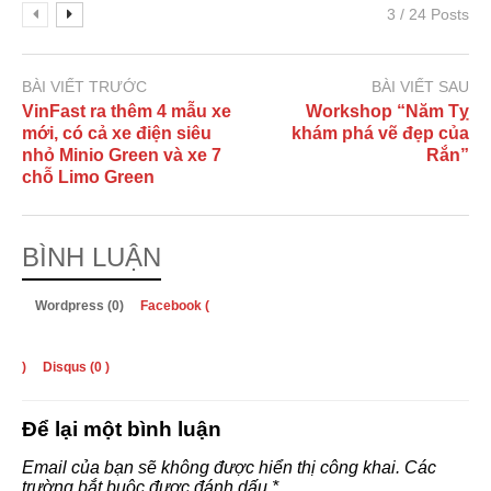
3 / 24 Posts
BÀI VIẾT TRƯỚC
BÀI VIẾT SAU
VinFast ra thêm 4 mẫu xe
Workshop “Năm Tỵ
mới, có cả xe điện siêu
khám phá vẽ đẹp của
nhỏ Minio Green và xe 7
Rắn”
chỗ Limo Green
BÌNH LUẬN
Wordpress (0)
Facebook (
)
Disqus (
0
)
Để lại một bình luận
Email của bạn sẽ không được hiển thị công khai.
Các
trường bắt buộc được đánh dấu
*