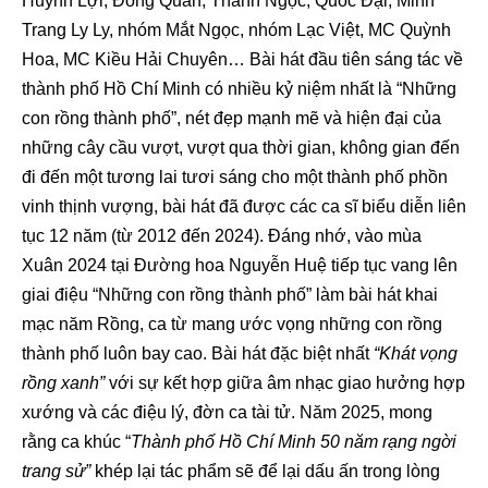
Huỳnh Lợi, Đông Quân, Thanh Ngọc, Quốc Đại, Minh
Trang Ly Ly, nhóm Mắt Ngọc, nhóm Lạc Việt, MC Quỳnh
Hoa, MC Kiều Hải Chuyên… Bài hát đầu tiên sáng tác về
thành phố Hồ Chí Minh có nhiều kỷ niệm nhất là “Những
con rồng thành phố”, nét đẹp mạnh mẽ và hiện đại của
những cây cầu vượt, vượt qua thời gian, không gian đến
đi đến một tương lai tươi sáng cho một thành phố phồn
vinh thịnh vượng, bài hát đã được các ca sĩ biểu diễn liên
tục 12 năm (từ 2012 đến 2024). Đáng nhớ, vào mùa
Xuân 2024 tại Đường hoa Nguyễn Huệ tiếp tục vang lên
giai điệu “Những con rồng thành phố” làm bài hát khai
mạc năm Rồng, ca từ mang ước vọng những con rồng
thành phố luôn bay cao. Bài hát đặc biệt nhất
“Khát vọng
rồng xanh”
với sự kết hợp giữa âm nhạc giao hưởng hợp
xướng và các điệu lý, đờn ca tài tử. Năm 2025, mong
rằng ca khúc “
Thành phố Hồ Chí Minh 50 năm rạng ngời
trang sử”
khép lại tác phẩm sẽ để lại dấu ấn trong lòng