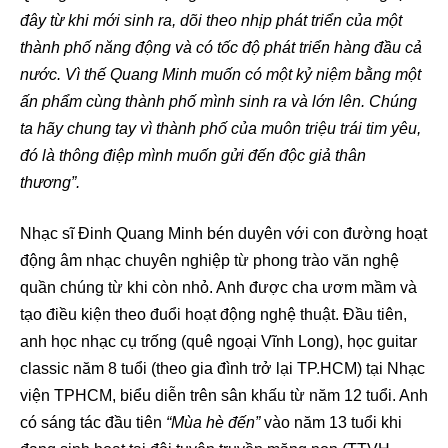
đây từ khi mới sinh ra, dõi theo nhịp phát triển của một
thành phố năng động và có tốc độ phát triển hàng đầu cả
nước. Vì thế Quang Minh muốn có một kỷ niệm bằng một
ấn phẩm cùng thành phố mình sinh ra và lớn lên. Chúng
ta hãy chung tay vì thành phố của muôn triệu trái tim yêu,
đó là thông điệp mình muốn gửi đến độc giả thân
thương”.
Nhạc sĩ Đinh Quang Minh bén duyên với con đường hoạt
động âm nhạc chuyên nghiệp từ phong trào văn nghệ
quần chúng từ khi còn nhỏ. Anh được cha ươm mầm và
tạo điều kiện theo đuổi hoạt động nghệ thuật. Đầu tiên,
anh học nhạc cụ trống (quê ngoại Vĩnh Long), học guitar
classic năm 8 tuổi (theo gia đình trở lại TP.HCM) tại Nhạc
viện TPHCM, biểu diễn trên sân khấu từ năm 12 tuổi. Anh
có sáng tác đầu tiên
“Mùa hè đến”
vào năm 13 tuổi khi