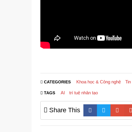
Khoa học & Công nghệ
Tin
CATEGORIES
AI
trí tuệ nhân tạo
TAGS
Share This