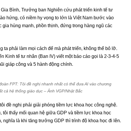
 Gia Bình, Trưởng ban Nghiên cứu phát triển kinh tế tư
hào hứng, có niềm hy vọng to lớn là Việt Nam bước vào
c gia hùng mạnh, phồn thịnh, đứng trong hàng ngũ các
 ta phải làm mọi cách để mà phát triển, không thể bỏ lỡ.
n Kinh tế tư nhân (Ban IV) viết một báo cáo gọi là 2-3-4-5
 mũi giáp công và 5 hành động chính.
oàn FPT: Tôi đề nghị nhanh nhất có thể đưa AI vào chương
 tất cả hệ thống giáo dục – Ảnh VGP/Nhật Bắc
 tôi đề nghị phải giải phóng tiềm lực khoa học công nghệ.
ứu, tôi thấy mối quan hệ giữa GDP và tiềm lực khoa học
, nghĩa là khi tăng trưởng GDP thì trình độ khoa học đi lên.