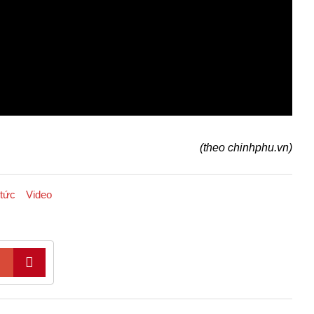
(theo chinhphu.vn)
 tức
Video