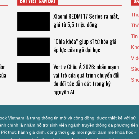
BÀI VIẾT GẦN ĐÂY
D
Xiaomi REDMI 17 Series ra mắt,
Thế
giá từ 5,5 triệu đồng
Thế
Tin
“Chìa khóa” giúp sĩ tử hóa giải
Kho
áp lực cửa ngõ đại học
Vid
hêm
Vertiv Châu Á 2026: nhấn mạnh
Sác
của
vai trò của quá trình chuyển đổi
Sh
do đối tác dẫn dắt trong kỷ
nguyên AI
look Vietnam là trang thông tin mở và cộng đồng, được thiết kế với sứ
nh chính là nhằm hỗ trợ sinh viên ngành truyền thông đa phương tiện
 PR thực hành giả định, đồng thời giúp mọi người đam mê khoa học -