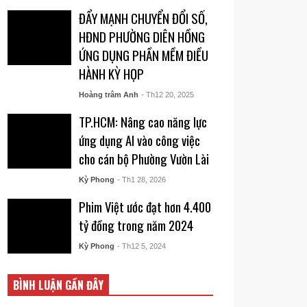
ĐẨY MẠNH CHUYỂN ĐỔI SỐ,
HĐND PHƯỜNG DIÊN HỒNG
ỨNG DỤNG PHẦN MỀM ĐIỀU
HÀNH KỲ HỌP
Hoàng trâm Anh
- Th12 20, 2025
TP.HCM: Nâng cao năng lực
ứng dụng AI vào công việc
cho cán bộ Phường Vườn Lài
Kỳ Phong
- Th1 28, 2026
Phim Việt ước đạt hơn 4.400
tỷ đồng trong năm 2024
Kỳ Phong
- Th12 5, 2024
BÌNH LUẬN GẦN ĐÂY