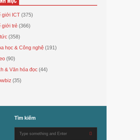
ANH MỤC
 giới ICT
(375)
 giới trẻ
(366)
 tức
(358)
a học & Công nghệ
(191)
eo
(90)
h & Văn hóa đọc
(44)
owbiz
(35)
Tìm kiếm