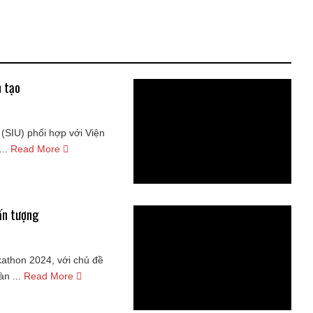
n tạo
(SIU) phối hợp với Viện
..
Read More
ấn tượng
kathon 2024, với chủ đề
n ...
Read More