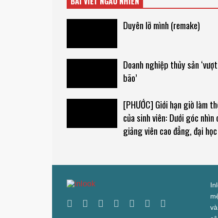
BÀI VIẾT NGẪU NHIÊN
Duyên lỡ mình (remake)
Doanh nghiệp thủy sản ‘vượt
bão’
[PHƯỚC] Giới hạn giờ làm t
của sinh viên: Dưới góc nhìn 
giảng viên cao đẳng, đại học
In
mệ
và