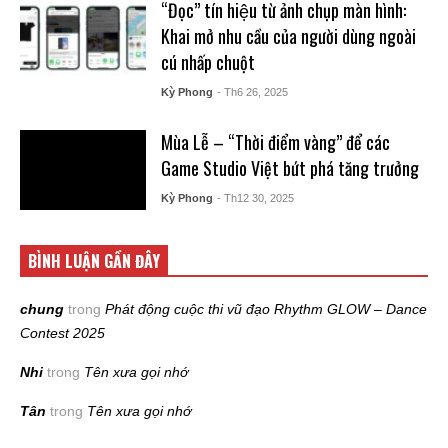
“Đọc” tín hiệu từ ảnh chụp màn hình:
Khai mở nhu cầu của người dùng ngoài
cú nhấp chuột
Kỳ Phong
- Th6 26, 2025
Mùa Lễ – “Thời điểm vàng” để các
Game Studio Việt bứt phá tăng trưởng
Kỳ Phong
- Th12 30, 2025
BÌNH LUẬN GẦN ĐÂY
chung
trong
Phát động cuộc thi vũ đạo Rhythm GLOW – Dance
Contest 2025
Nhi
trong
Tên xưa gọi nhớ
Tân
trong
Tên xưa gọi nhớ