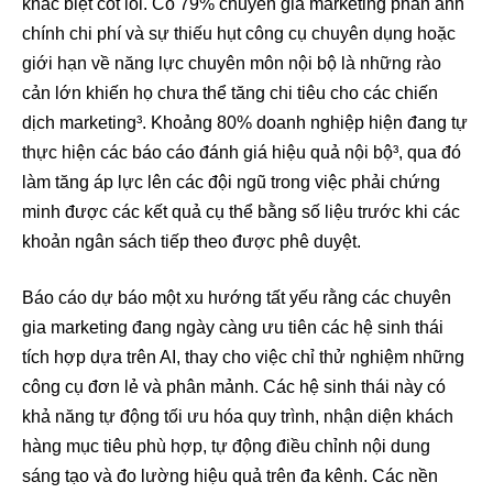
khác biệt cốt lõi. Có 79% chuyên gia marketing phản ánh
chính chi phí và sự thiếu hụt công cụ chuyên dụng hoặc
giới hạn về năng lực chuyên môn nội bộ là những rào
cản lớn khiến họ chưa thể tăng chi tiêu cho các chiến
dịch marketing³. Khoảng 80% doanh nghiệp hiện đang tự
thực hiện các báo cáo đánh giá hiệu quả nội bộ³, qua đó
làm tăng áp lực lên các đội ngũ trong việc phải chứng
minh được các kết quả cụ thể bằng số liệu trước khi các
khoản ngân sách tiếp theo được phê duyệt.
Báo cáo dự báo một xu hướng tất yếu rằng các chuyên
gia marketing đang ngày càng ưu tiên các hệ sinh thái
tích hợp dựa trên AI, thay cho việc chỉ thử nghiệm những
công cụ đơn lẻ và phân mảnh. Các hệ sinh thái này có
khả năng tự động tối ưu hóa quy trình, nhận diện khách
hàng mục tiêu phù hợp, tự động điều chỉnh nội dung
sáng tạo và đo lường hiệu quả trên đa kênh. Các nền