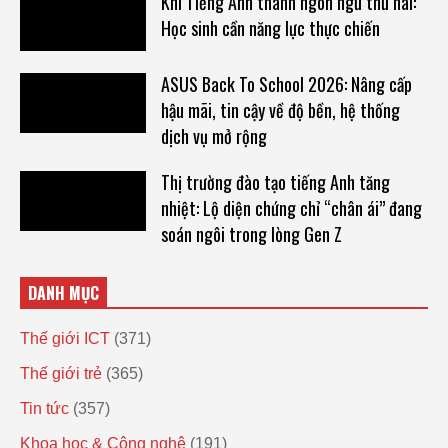
Khi Tiếng Anh thành ngôn ngữ thứ hai:
Học sinh cần năng lực thực chiến
ASUS Back To School 2026: Nâng cấp
hậu mãi, tin cậy về độ bền, hệ thống
dịch vụ mở rộng
Thị trường đào tạo tiếng Anh tăng
nhiệt: Lộ diện chứng chỉ “chân ái” đang
soán ngôi trong lòng Gen Z
DANH MỤC
Thế giới ICT
(371)
Thế giới trẻ
(365)
Tin tức
(357)
Khoa học & Công nghệ
(191)