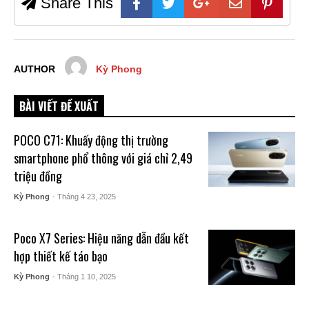
Share This
AUTHOR
Kỳ Phong
BÀI VIẾT ĐỀ XUẤT
POCO C71: Khuấy động thị trường
smartphone phổ thông với giá chỉ 2,49
triệu đồng
Kỳ Phong
- Tháng 4 23, 2025
Poco X7 Series: Hiệu năng dẫn đầu kết
hợp thiết kế táo bạo
Kỳ Phong
- Tháng 1 10, 2025