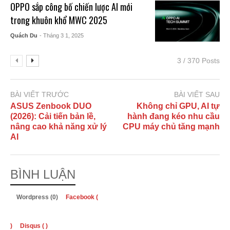
OPPO sắp công bố chiến lược AI mới
trong khuôn khổ MWC 2025
Quách Du
- Tháng 3 1, 2025
3 / 370 Posts
BÀI VIẾT TRƯỚC
BÀI VIẾT SAU
ASUS Zenbook DUO
Không chỉ GPU, AI tự
(2026): Cải tiến bản lề,
hành đang kéo nhu cầu
nâng cao khả năng xử lý
CPU máy chủ tăng mạnh
AI
BÌNH LUẬN
Wordpress (0)
Facebook (
)
Disqus (
)