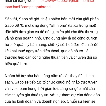
nhật tại trang web:
https://www.sapo.vn/phan-mem-ke-
toan.html?campaign=brand
Sắp tới, Sapo sẽ giới thiệu phiên bản mới của giải pháp
Sapo 6870, một ứng dụng “all in one” (tất cả trong một)
đặc biệt đơn giản và dễ dùng, miễn phí cho tiểu thương
và hộ kinh doanh nhỏ. Ứng dụng này là bộ công cụ tích
hợp từ quản lý bán hàng, chữ ký số, hoá đơn điện tử đến
kê khai thuế ngay trên điện thoại, qua đó hỗ trợ tiểu
thương tiếp cận công nghệ thuận tiện và chuyển đổi số
hiệu quả hơn.
Nhằm hỗ trợ nhà bán hàng nắm rõ các thay đổi chính
sách, Sapo sẽ tiếp tục tổ chức chuỗi hội thảo trực tuyến
và livestream trong thời gian tới, cùng sự góp mặt của
các chuyên gia thuế uy tín, với sự tham dự của đông đảo
của hộ kinh doanh và doanh nghiệp. Chuỗi sự kiện sẽ