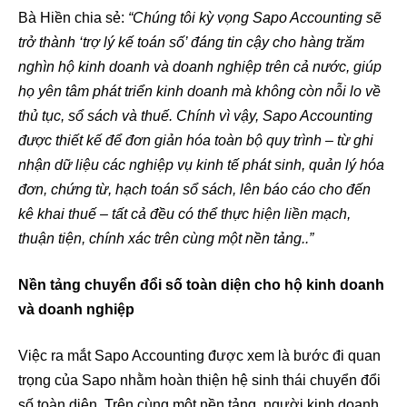
Bà Hiền chia sẻ:
“Chúng tôi kỳ vọng Sapo Accounting sẽ
trở thành ‘trợ lý kế toán số’ đáng tin cậy cho hàng trăm
nghìn hộ kinh doanh và doanh nghiệp trên cả nước, giúp
họ yên tâm phát triển kinh doanh mà không còn nỗi lo về
thủ tục, sổ sách và thuế. Chính vì vậy, Sapo Accounting
được thiết kế để đơn giản hóa toàn bộ quy trình – từ ghi
nhận dữ liệu các nghiệp vụ kinh tế phát sinh, quản lý hóa
đơn, chứng từ, hạch toán sổ sách, lên báo cáo cho đến
kê khai thuế – tất cả đều có thể thực hiện liền mạch,
thuận tiện, chính xác trên cùng một nền tảng..”
Nền tảng chuyển đổi số toàn diện cho hộ kinh doanh
và doanh nghiệp
Việc ra mắt Sapo Accounting được xem là bước đi quan
trọng của Sapo nhằm hoàn thiện hệ sinh thái chuyển đổi
số toàn diện. Trên cùng một nền tảng, người kinh doanh