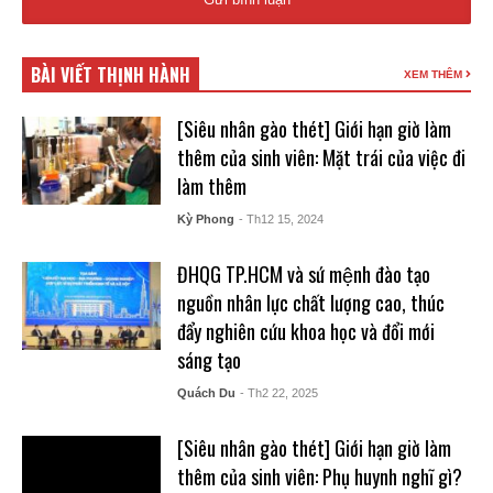
BÀI VIẾT THỊNH HÀNH
XEM THÊM
[Siêu nhân gào thét] Giới hạn giờ làm
thêm của sinh viên: Mặt trái của việc đi
làm thêm
Kỳ Phong
- Th12 15, 2024
ĐHQG TP.HCM và sứ mệnh đào tạo
nguồn nhân lực chất lượng cao, thúc
đẩy nghiên cứu khoa học và đổi mới
sáng tạo
Quách Du
- Th2 22, 2025
[Siêu nhân gào thét] Giới hạn giờ làm
thêm của sinh viên: Phụ huynh nghĩ gì?