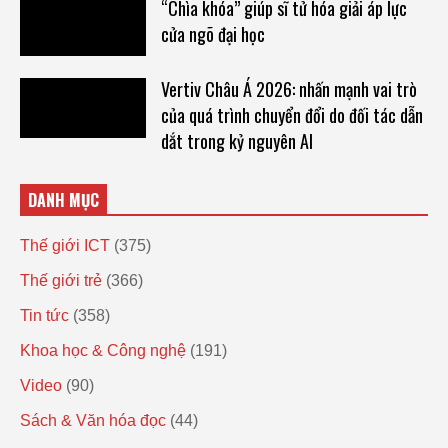
“Chìa khóa” giúp sĩ tử hóa giải áp lực
cửa ngõ đại học
Vertiv Châu Á 2026: nhấn mạnh vai trò
của quá trình chuyển đổi do đối tác dẫn
dắt trong kỷ nguyên AI
DANH MỤC
Thế giới ICT
(375)
Thế giới trẻ
(366)
Tin tức
(358)
Khoa học & Công nghệ
(191)
Video
(90)
Sách & Văn hóa đọc
(44)