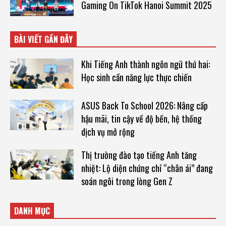
Gaming On TikTok Hanoi Summit 2025
BÀI VIẾT GẦN ĐÂY
Khi Tiếng Anh thành ngôn ngữ thứ hai:
Học sinh cần năng lực thực chiến
ASUS Back To School 2026: Nâng cấp
hậu mãi, tin cậy về độ bền, hệ thống
dịch vụ mở rộng
Thị trường đào tạo tiếng Anh tăng
nhiệt: Lộ diện chứng chỉ “chân ái” đang
soán ngôi trong lòng Gen Z
DANH MỤC