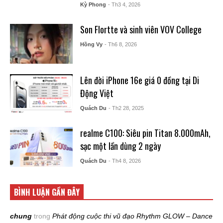
Kỳ Phong
- Th3 4, 2026
Son Flortte và sinh viên VOV College
Hồng Vy
- Th6 8, 2026
Lên đời iPhone 16e giá 0 đồng tại Di
Động Việt
Quách Du
- Th2 28, 2025
realme C100: Siêu pin Titan 8.000mAh,
sạc một lần dùng 2 ngày
Quách Du
- Th4 8, 2026
BÌNH LUẬN GẦN ĐÂY
chung
trong
Phát động cuộc thi vũ đạo Rhythm GLOW – Dance