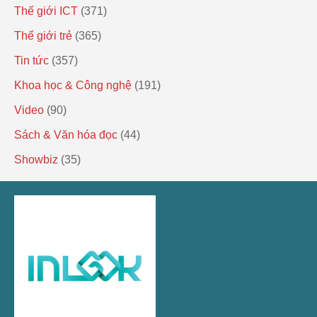
Thế giới ICT
(371)
Thế giới trẻ
(365)
Tin tức
(357)
Khoa học & Công nghệ
(191)
Video
(90)
Sách & Văn hóa đọc
(44)
Showbiz
(35)