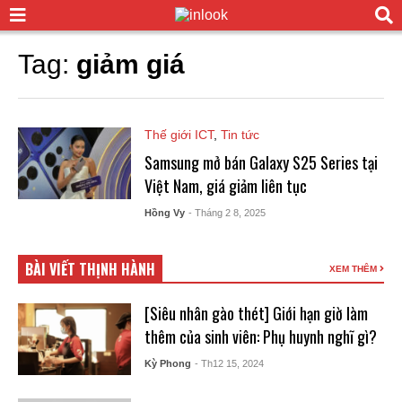
Tag:
giảm giá
Thế giới ICT
,
Tin tức
Samsung mở bán Galaxy S25 Series tại
Việt Nam, giá giảm liên tục
Hồng Vy
- Tháng 2 8, 2025
BÀI VIẾT THỊNH HÀNH
XEM THÊM
[Siêu nhân gào thét] Giới hạn giờ làm
thêm của sinh viên: Phụ huynh nghĩ gì?
Kỳ Phong
- Th12 15, 2024