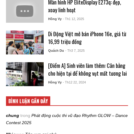
Màn hình HP EliteDisplay E273q: đẹp,
xoay linh hoạt
Hồng Vy
- Th1 12, 2025
Di Động Việt mở bán iPhone 16e, giá từ
16,99 triệu đồng
Quách Du
- Th3 7, 2025
[Điểm A] Sinh viên làm thêm: Cân bằng
cho hiện tại để không vụt mất tương lai
Hồng Vy
- Th12 22, 2024
BÌNH LUẬN GẦN ĐÂY
chung
trong
Phát động cuộc thi vũ đạo Rhythm GLOW – Dance
Contest 2025