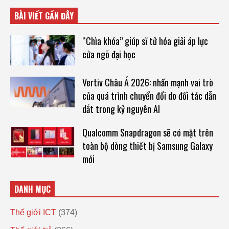
BÀI VIẾT GẦN ĐÂY
“Chìa khóa” giúp sĩ tử hóa giải áp lực
cửa ngõ đại học
Vertiv Châu Á 2026: nhấn mạnh vai trò
của quá trình chuyển đổi do đối tác dẫn
dắt trong kỷ nguyên AI
Qualcomm Snapdragon sẽ có mặt trên
toàn bộ dòng thiết bị Samsung Galaxy
mới
DANH MỤC
Thế giới ICT
(374)