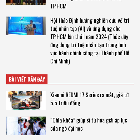
TP.HCM
Hội thảo Định hướng nghiên cứu về trí
tuệ nhân tạo (AI) và ứng dụng cho
TP.HCM lần thứ I năm 2024 (Thúc đẩy
ứng dụng trí tuệ nhân tạo trong lĩnh
vực hành chính công tại Thành phố Hồ
Chí Minh)
BÀI VIẾT GẦN ĐÂY
Xiaomi REDMI 17 Series ra mắt, giá từ
5,5 triệu đồng
“Chìa khóa” giúp sĩ tử hóa giải áp lực
cửa ngõ đại học