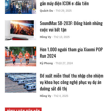
gắn máy điện ICON e: đầu tiên
Quách Du
- Th3 29, 2025
SoundMax SB-203F: Đồng hành những
cuộc vui bất tận
Hồng Vy
- Th2 13, 2025
Hơn 1.000 người tham gia Xiaomi POP
Run 2024
Kỳ Phong
- Th10 27, 2024
Đề xuất miễn thuế thu nhập cho nhiệm
vụ khoa học công nghệ phục vụ dự án
đường sắt đô thị
Hồng Vy
- Th2 4, 2025