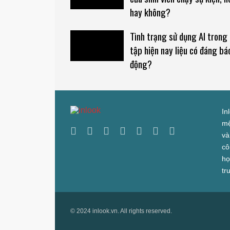
hay không?
Tình trạng sử dụng AI trong
tập hiện nay liệu có đáng bá
động?
In
mệ
và
cô
họ
tr
© 2024 inlook.vn. All rights reserved.