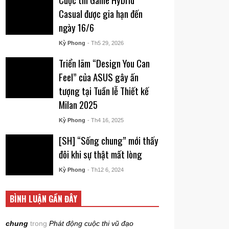
Casual được gia hạn đến
ngày 16/6
Kỳ Phong
- Th5 29, 2026
Triển lãm “Design You Can
Feel” của ASUS gây ấn
tượng tại Tuần lễ Thiết kế
Milan 2025
Kỳ Phong
- Th4 16, 2025
[SH] “Sống chung” mới thấy
đôi khi sự thật mất lòng
Kỳ Phong
- Th12 6, 2024
BÌNH LUẬN GẦN ĐÂY
chung
trong
Phát động cuộc thi vũ đạo