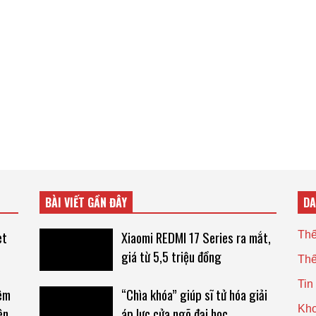
BÀI VIẾT GẦN ĐÂY
D
et
Xiaomi REDMI 17 Series ra mắt,
Thế
giá từ 5,5 triệu đồng
Thế
Tin
hêm
“Chìa khóa” giúp sĩ tử hóa giải
Kho
ên
áp lực cửa ngõ đại học