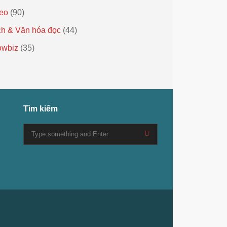
eo
(90)
h & Văn hóa đọc
(44)
owbiz
(35)
Tìm kiếm