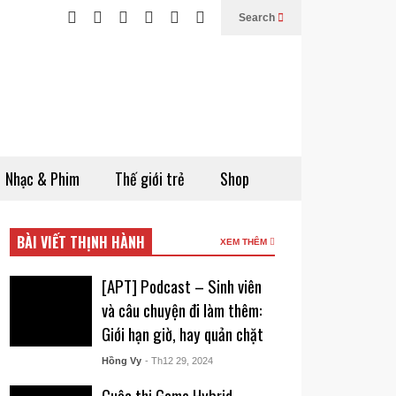
Search
Nhạc & Phim
Thế giới trẻ
Shop
BÀI VIẾT THỊNH HÀNH
XEM THÊM
[APT] Podcast – Sinh viên
và câu chuyện đi làm thêm:
Giới hạn giờ, hay quản chặt
Hồng Vy
- Th12 29, 2024
Cuộc thi Game Hybrid