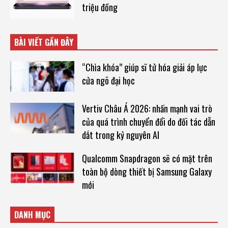
triệu đồng
BÀI VIẾT GẦN ĐÂY
“Chìa khóa” giúp sĩ tử hóa giải áp lực
cửa ngõ đại học
Vertiv Châu Á 2026: nhấn mạnh vai trò
của quá trình chuyển đổi do đối tác dẫn
dắt trong kỷ nguyên AI
Qualcomm Snapdragon sẽ có mặt trên
toàn bộ dòng thiết bị Samsung Galaxy
mới
DANH MỤC