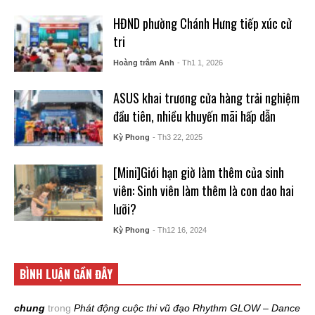
HĐND phường Chánh Hưng tiếp xúc cử
tri
Hoàng trâm Anh
- Th1 1, 2026
ASUS khai trương cửa hàng trải nghiệm
đầu tiên, nhiều khuyến mãi hấp dẫn
Kỳ Phong
- Th3 22, 2025
[Mini]Giới hạn giờ làm thêm của sinh
viên: Sinh viên làm thêm là con dao hai
lưỡi?
Kỳ Phong
- Th12 16, 2024
BÌNH LUẬN GẦN ĐÂY
chung
trong
Phát động cuộc thi vũ đạo Rhythm GLOW – Dance