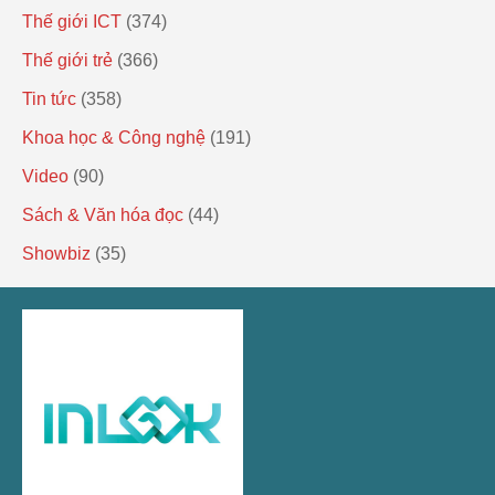
Thế giới ICT
(374)
Thế giới trẻ
(366)
Tin tức
(358)
Khoa học & Công nghệ
(191)
Video
(90)
Sách & Văn hóa đọc
(44)
Showbiz
(35)