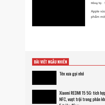
Hồng Vy
- 
Apple vừa
phẩm mới 
BÀI VIẾT NGẪU NHIÊN
Tên xưa gọi nhớ
Xiaomi REDMI 15 5G: tích hợ
NFC, vượt trội trong phân k