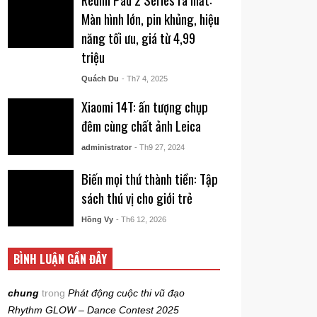
Màn hình lớn, pin khủng, hiệu
năng tối ưu, giá từ 4,99
triệu
Quách Du
- Th7 4, 2025
Xiaomi 14T: ấn tượng chụp
đêm cùng chất ảnh Leica
administrator
- Th9 27, 2024
Biến mọi thứ thành tiền: Tập
sách thú vị cho giới trẻ
Hồng Vy
- Th6 12, 2026
BÌNH LUẬN GẦN ĐÂY
chung
trong
Phát động cuộc thi vũ đạo
Rhythm GLOW – Dance Contest 2025