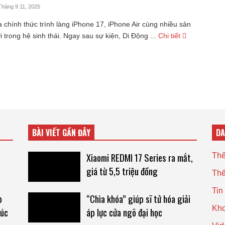
Tháng 9 11, 2025
 chính thức trình làng iPhone 17, iPhone Air cùng nhiều sản
trong hệ sinh thái. Ngay sau sự kiện, Di Động ...
Chi tiết
BÀI VIẾT GẦN ĐÂY
D
Xiaomi REDMI 17 Series ra mắt,
Thế
giá từ 5,5 triệu đồng
Thế
Tin
p
“Chìa khóa” giúp sĩ tử hóa giải
Kho
húc
áp lực cửa ngõ đại học