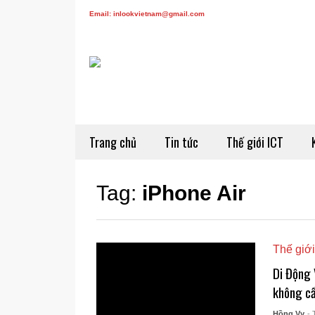
Email: inlookvietnam@gmail.com
Trang chủ
Tin tức
Thế giới ICT
Tag:
iPhone Air
Thế giới
Di Động 
không cầ
Hồng Vy
- 