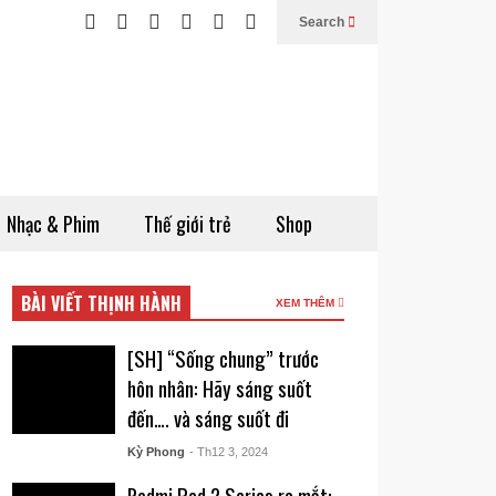
Search
Nhạc & Phim
Thế giới trẻ
Shop
BÀI VIẾT THỊNH HÀNH
XEM THÊM
[SH] “Sống chung” trước
hôn nhân: Hãy sáng suốt
đến…. và sáng suốt đi
Kỳ Phong
- Th12 3, 2024
Redmi Pad 2 Series ra mắt: