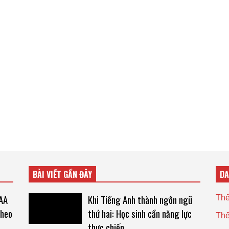
BÀI VIẾT GẦN ĐÂY
D
AA
Khi Tiếng Anh thành ngôn ngữ
Thế
theo
thứ hai: Học sinh cần năng lực
Thế
thực chiến