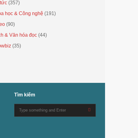
 tức
(357)
a học & Công nghệ
(191)
eo
(90)
h & Văn hóa đọc
(44)
owbiz
(35)
Tìm kiếm