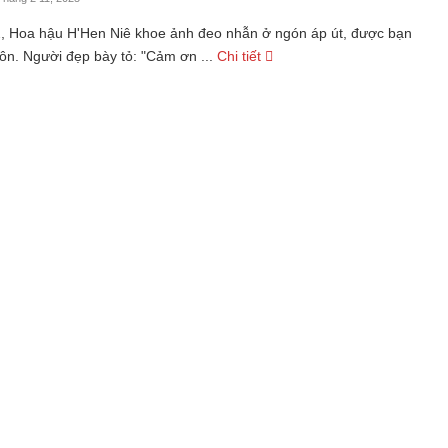
2, Hoa hậu H'Hen Niê khoe ảnh đeo nhẫn ở ngón áp út, được bạn
hôn. Người đẹp bày tỏ: "Cảm ơn ...
Chi tiết