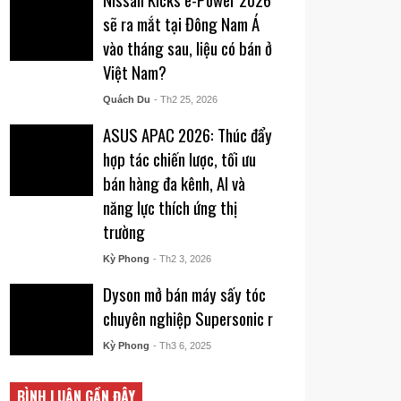
sẽ ra mắt tại Đông Nam Á
vào tháng sau, liệu có bán ở
Việt Nam?
Quách Du
- Th2 25, 2026
ASUS APAC 2026: Thúc đẩy
hợp tác chiến lược, tối ưu
bán hàng đa kênh, AI và
năng lực thích ứng thị
trường
Kỳ Phong
- Th2 3, 2026
Dyson mở bán máy sấy tóc
chuyên nghiệp Supersonic r
Kỳ Phong
- Th3 6, 2025
BÌNH LUẬN GẦN ĐÂY