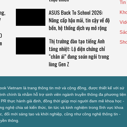
Tin
ng,
ASUS Back To School 2026:
Kho
7
Nâng cấp hậu mãi, tin cậy về độ
Vid
bền, hệ thống dịch vụ mở rộng
Sác
D
Thị trường đào tạo tiếng Anh
m
Sh
tăng nhiệt: Lộ diện chứng chỉ
“chân ái” đang soán ngôi trong
lòng Gen Z
look Vietnam là trang thông tin mở và cộng đồng, được thiết kế với sứ
nh chính là nhằm hỗ trợ sinh viên ngành truyền thông đa phương tiện
 PR thực hành giả định, đồng thời giúp mọi người đam mê khoa học -
ng nghệ chia sẻ kiến thức, tin tức và kinh nghiệm trong lĩnh vực khoa
c, đổi mới sáng tạo và khởi nghiệp, cũng như công nghệ thông tin -
uyền thông.