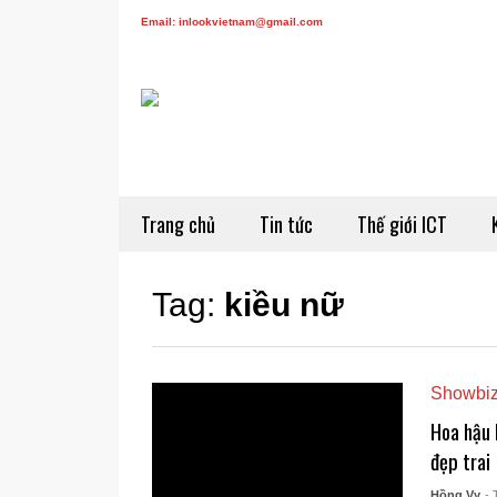
Email: inlookvietnam@gmail.com
Trang chủ
Tin tức
Thế giới ICT
Tag:
kiều nữ
Showbi
Hoa hậu 
đẹp trai
Hồng Vy
- 