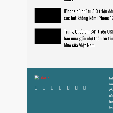
iPhone cũ chỉ từ 3,3 triệu đồ
sức hút không kém iPhone 1
Trung Quốc chi 341 triệu US
bao mua gần như toàn bộ tô
hùm của Việt Nam
In
mệ
và
cô
họ
tr