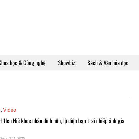
Khoa học & Công nghệ
Showbiz
Sách & Văn hóa đọc
z
,
Video
H’Hen Niê khoe nhẫn đính hôn, lộ diện bạn trai nhiếp ảnh gia
Tháng 2 11, 2025