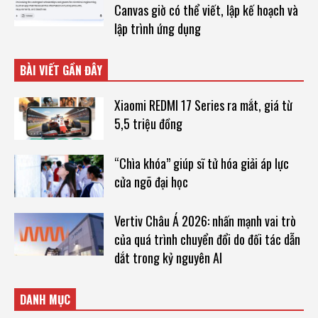
Canvas giờ có thể viết, lập kế hoạch và
lập trình ứng dụng
BÀI VIẾT GẦN ĐÂY
Xiaomi REDMI 17 Series ra mắt, giá từ
5,5 triệu đồng
“Chìa khóa” giúp sĩ tử hóa giải áp lực
cửa ngõ đại học
Vertiv Châu Á 2026: nhấn mạnh vai trò
của quá trình chuyển đổi do đối tác dẫn
dắt trong kỷ nguyên AI
DANH MỤC