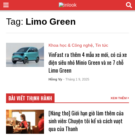
Tag:
Limo Green
Khoa học & Công nghệ
,
Tin tức
VinFast ra thêm 4 mẫu xe mới, có cả xe
điện siêu nhỏ Minio Green và xe 7 chỗ
Limo Green
Hồng Vy
- Tháng 1 9, 2025
BÀI VIẾT THỊNH HÀNH
XEM THÊM
[Nàng thơ] Giới hạn giờ làm thêm của
sinh viên: Chuyện tôi kể và cách vượt
qua của Thanh