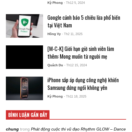
Kỳ Phong
- Th12 5, 2024
Google cảnh báo 5 chiêu lừa phổ biến
tại Việt Nam
Hồng Vy
- Th2 11, 2025
[M-C-K] Giới hạn giờ sinh viên làm
thêm: Mong muốn từ người mẹ
Quách Du
- Th12 15, 2024
iPhone sắp áp dụng công nghệ khiến
Samsung đứng ngồi không yên
Kỳ Phong
- Th11 18, 2025
BÌNH LUẬN GẦN ĐÂY
chung
trong
Phát động cuộc thi vũ đạo Rhythm GLOW – Dance