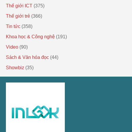
Thế giới ICT
(375)
Thế giới trẻ
(366)
Tin tức
(358)
Khoa học & Công nghệ
(191)
Video
(90)
Sách & Văn hóa đọc
(44)
Showbiz
(35)