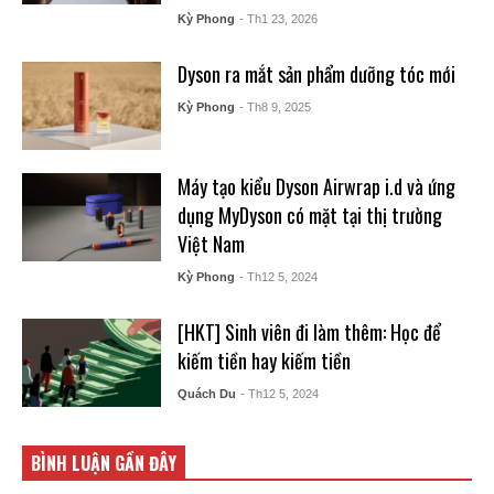
Kỳ Phong
- Th1 23, 2026
Dyson ra mắt sản phẩm dưỡng tóc mới
Kỳ Phong
- Th8 9, 2025
Máy tạo kiểu Dyson Airwrap i.d và ứng
dụng MyDyson có mặt tại thị trường
Việt Nam
Kỳ Phong
- Th12 5, 2024
[HKT] Sinh viên đi làm thêm: Học để
kiếm tiền hay kiếm tiền
Quách Du
- Th12 5, 2024
BÌNH LUẬN GẦN ĐÂY