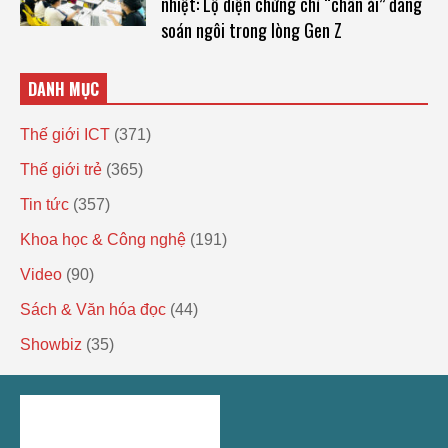
nhiệt: Lộ diện chứng chỉ “chân ái” đang
soán ngôi trong lòng Gen Z
DANH MỤC
Thế giới ICT
(371)
Thế giới trẻ
(365)
Tin tức
(357)
Khoa học & Công nghệ
(191)
Video
(90)
Sách & Văn hóa đọc
(44)
Showbiz
(35)