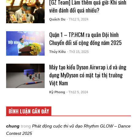
[GZ Team] Làm thêm quá giờ: Khi sinh
viên đánh đổi quá nhiều?
Quách Du
- Th12 5, 2024
Quận 1 – TP.HCM ra quân Đội hình
Chuyển đổi số cộng đồng năm 2025
Thúy Kiều
- Th3 15, 2025
Máy tạo kiểu Dyson Airwrap i.d và ứng
dụng MyDyson có mặt tại thị trường
Việt Nam
Kỳ Phong
- Th12 5, 2024
BÌNH LUẬN GẦN ĐÂY
chung
trong
Phát động cuộc thi vũ đạo Rhythm GLOW – Dance
Contest 2025