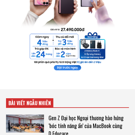
BÀI VIẾT NGẪU NHIÊN
Gen Z Đại học Ngoại thương hào hứng
‘bóc tính năng ẩn’ của MacBook cùng
D.Educare