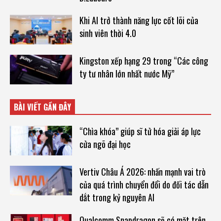
Khi AI trở thành năng lực cốt lõi của
sinh viên thời 4.0
Kingston xếp hạng 29 trong “Các công
ty tư nhân lớn nhất nước Mỹ”
BÀI VIẾT GẦN ĐÂY
“Chìa khóa” giúp sĩ tử hóa giải áp lực
cửa ngõ đại học
Vertiv Châu Á 2026: nhấn mạnh vai trò
của quá trình chuyển đổi do đối tác dẫn
dắt trong kỷ nguyên AI
Qualcomm Snapdragon sẽ có mặt trên