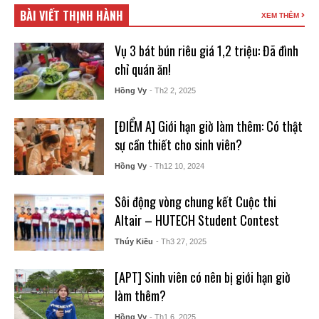
BÀI VIẾT THỊNH HÀNH
XEM THÊM
Vụ 3 bát bún riêu giá 1,2 triệu: Đã đình
chỉ quán ăn!
Hồng Vy
- Th2 2, 2025
[ĐIỂM A] Giới hạn giờ làm thêm: Có thật
sự cần thiết cho sinh viên?
Hồng Vy
- Th12 10, 2024
Sôi động vòng chung kết Cuộc thi
Altair – HUTECH Student Contest
Thúy Kiều
- Th3 27, 2025
[APT] Sinh viên có nên bị giới hạn giờ
làm thêm?
Hồng Vy
- Th1 6, 2025