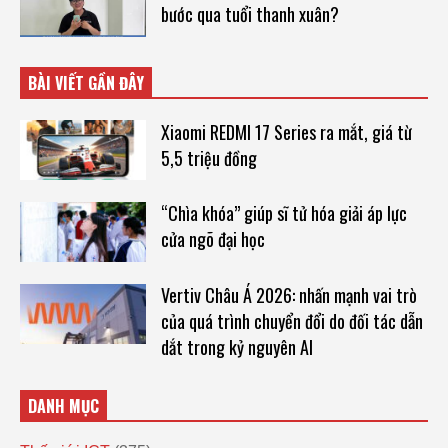
bước qua tuổi thanh xuân?
BÀI VIẾT GẦN ĐÂY
Xiaomi REDMI 17 Series ra mắt, giá từ
5,5 triệu đồng
“Chìa khóa” giúp sĩ tử hóa giải áp lực
cửa ngõ đại học
Vertiv Châu Á 2026: nhấn mạnh vai trò
của quá trình chuyển đổi do đối tác dẫn
dắt trong kỷ nguyên AI
DANH MỤC