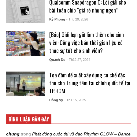
Qualcomm Snapdragon C: Lời giải cho
bài toán chip “giá rẻ nhưng ngon”
Kỳ Phong
- Th5 29, 2026
[Báo] Giới hạn giờ làm thêm cho sinh
viên: Công việc bán thời gian liệu có
thực sự tốt cho sinh viên?
Quách Du
- Th12 27, 2024
Tọa đàm đề xuất xây dựng cơ chế đặc
thù cho Trung tâm tài chính quốc tế tại
TP.HCM
Hồng Vy
- Th1 15, 2025
BÌNH LUẬN GẦN ĐÂY
chung
trong
Phát động cuộc thi vũ đạo Rhythm GLOW – Dance