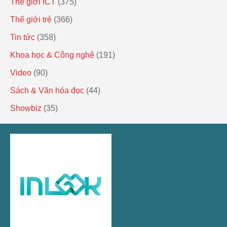
Thế giới ICT
(375)
Thế giới trẻ
(366)
Tin tức
(358)
Khoa học & Công nghệ
(191)
Video
(90)
Sách & Văn hóa đọc
(44)
Showbiz
(35)