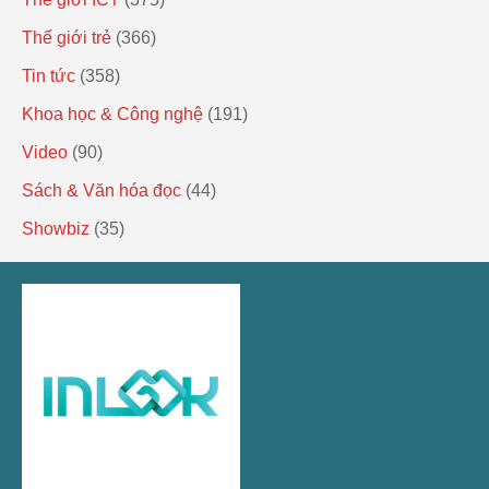
Thế giới trẻ
(366)
Tin tức
(358)
Khoa học & Công nghệ
(191)
Video
(90)
Sách & Văn hóa đọc
(44)
Showbiz
(35)