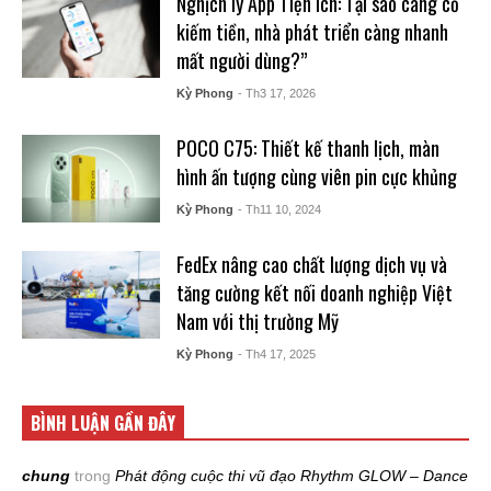
Nghịch lý App Tiện ích: Tại sao càng cố
kiếm tiền, nhà phát triển càng nhanh
mất người dùng?”
Kỳ Phong
- Th3 17, 2026
POCO C75: Thiết kế thanh lịch, màn
hình ấn tượng cùng viên pin cực khủng
Kỳ Phong
- Th11 10, 2024
FedEx nâng cao chất lượng dịch vụ và
tăng cường kết nối doanh nghiệp Việt
Nam với thị trường Mỹ
Kỳ Phong
- Th4 17, 2025
BÌNH LUẬN GẦN ĐÂY
chung
trong
Phát động cuộc thi vũ đạo Rhythm GLOW – Dance