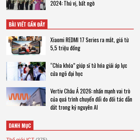
2024: Thú vị, bất ngờ
BÀI VIẾT GẦN ĐÂY
Xiaomi REDMI 17 Series ra mắt, giá từ
5,5 triệu đồng
“Chìa khóa” giúp sĩ tử hóa giải áp lực
cửa ngõ đại học
Vertiv Châu Á 2026: nhấn mạnh vai trò
của quá trình chuyển đổi do đối tác dẫn
dắt trong kỷ nguyên AI
DANH MỤC
Thế giới ICT
(375)