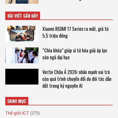
BÀI VIẾT GẦN ĐÂY
Xiaomi REDMI 17 Series ra mắt, giá từ
5,5 triệu đồng
“Chìa khóa” giúp sĩ tử hóa giải áp lực
cửa ngõ đại học
Vertiv Châu Á 2026: nhấn mạnh vai trò
của quá trình chuyển đổi do đối tác dẫn
dắt trong kỷ nguyên AI
DANH MỤC
Thế giới ICT
(375)