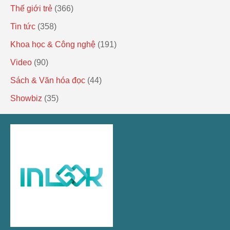
Thế giới trẻ
(366)
Tin tức
(358)
Khoa học & Công nghệ
(191)
Video
(90)
Sách & Văn hóa đọc
(44)
Showbiz
(35)