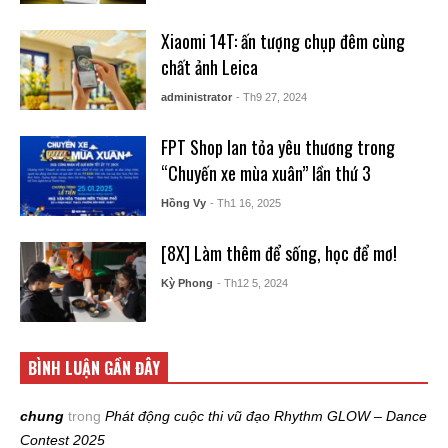
Xiaomi 14T: ấn tượng chụp đêm cùng
chất ảnh Leica
administrator
- Th9 27, 2024
FPT Shop lan tỏa yêu thương trong
“Chuyến xe mùa xuân” lần thứ 3
Hồng Vy
- Th1 16, 2025
[8X] Làm thêm để sống, học để mơ!
Kỳ Phong
- Th12 5, 2024
BÌNH LUẬN GẦN ĐÂY
chung
trong
Phát động cuộc thi vũ đạo Rhythm GLOW – Dance
Contest 2025