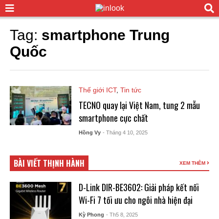
Tag:
smartphone Trung
Quốc
Thế giới ICT
,
Tin tức
TECNO quay lại Việt Nam, tung 2 mẫu
smartphone cực chất
Hồng Vy
- Tháng 4 10, 2025
BÀI VIẾT THỊNH HÀNH
XEM THÊM
D-Link DIR-BE3602: Giải pháp kết nối
Wi-Fi 7 tối ưu cho ngôi nhà hiện đại
Kỳ Phong
- Th5 8, 2025