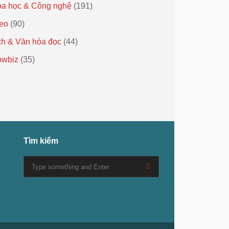
a học & Công nghệ
(191)
eo
(90)
h & Văn hóa đọc
(44)
owbiz
(35)
Tìm kiếm