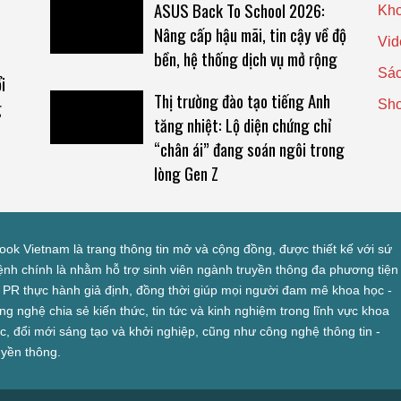
ASUS Back To School 2026:
Kho
Nâng cấp hậu mãi, tin cậy về độ
Vid
bền, hệ thống dịch vụ mở rộng
Sác
i
Thị trường đào tạo tiếng Anh
g
Sh
tăng nhiệt: Lộ diện chứng chỉ
“chân ái” đang soán ngôi trong
lòng Gen Z
look Vietnam là trang thông tin mở và cộng đồng, được thiết kế với sứ
nh chính là nhằm hỗ trợ sinh viên ngành truyền thông đa phương tiện
 PR thực hành giả định, đồng thời giúp mọi người đam mê khoa học -
ng nghệ chia sẻ kiến thức, tin tức và kinh nghiệm trong lĩnh vực khoa
c, đổi mới sáng tạo và khởi nghiệp, cũng như công nghệ thông tin -
uyền thông.