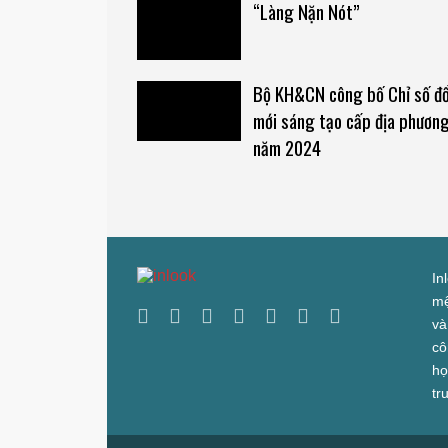
“Làng Nặn Nót”
Bộ KH&CN công bố Chỉ số đổ
mới sáng tạo cấp địa phươn
năm 2024
In
mệ
và
cô
họ
tr