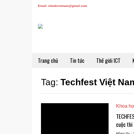
Email: inlookvietnam@gmail.com
Trang chủ
Tin tức
Thế giới ICT
Tag:
Techfest Việt Na
Khoa họ
TECHFEST
cuộc thi
Hồng Vy
- 