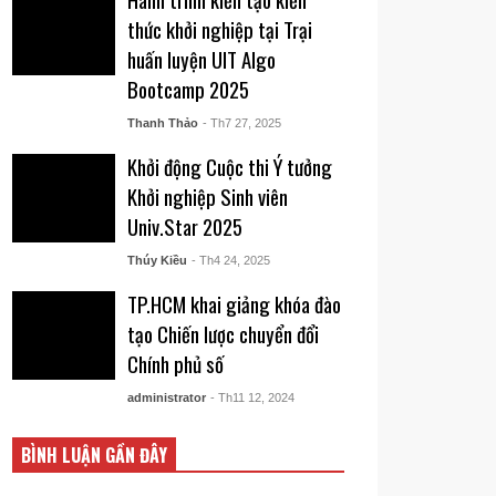
thức khởi nghiệp tại Trại
huấn luyện UIT AIgo
Bootcamp 2025
Thanh Thảo
- Th7 27, 2025
Khởi động Cuộc thi Ý tưởng
Khởi nghiệp Sinh viên
Univ.Star 2025
Thúy Kiều
- Th4 24, 2025
TP.HCM khai giảng khóa đào
tạo Chiến lược chuyển đổi
Chính phủ số
administrator
- Th11 12, 2024
BÌNH LUẬN GẦN ĐÂY