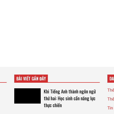
BÀI VIẾT GẦN ĐÂY
D
Khi Tiếng Anh thành ngôn ngữ
Thế
thứ hai: Học sinh cần năng lực
Thế
thực chiến
Tin