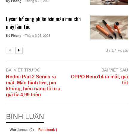
Kỳ Phong
- Tháng 4 22, 2026
Dyson bổ sung phiên bản màu mới cho
máy làm tóc
Kỳ Phong
- Tháng 3 26, 2026
3 / 17 Posts
BÀI VIẾT TRƯỚC
BÀI VIẾT SAU
Redmi Pad 2 Series ra
OPPO Reno14 ra mắt, giá
mắt: Màn hình lớn, pin
tốt
khủng, hiệu năng tối ưu,
giá từ 4,99 triệu
BÌNH LUẬN
Wordpress (0)
Facebook (