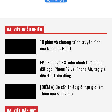
BÀI VIẾT NGẪU NHIÊN
10 phim và chương trình truyền hình
của Nicholas Hoult
FPT Shop và F.Studio chính thức nhận
đặt cọc iPhone 17 và iPhone Air, trợ giá
đến 4,5 triệu đồng
[ĐIỂM A] Có cần thiết giới hạn giờ làm
thêm của sinh viên?
BÀI VIẾT GẦN ĐÂY