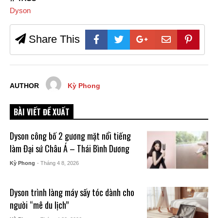
Dyson
Share This
AUTHOR
Kỳ Phong
BÀI VIẾT ĐỀ XUẤT
Dyson công bố 2 gương mặt nổi tiếng
làm Đại sứ Châu Á – Thái Bình Dương
Kỳ Phong
- Tháng 4 8, 2026
Dyson trình làng máy sấy tóc dành cho
người “mê du lịch”