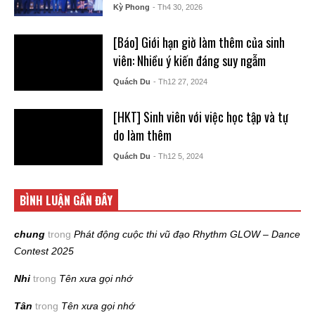
Kỳ Phong
- Th4 30, 2026
[Báo] Giới hạn giờ làm thêm của sinh
viên: Nhiều ý kiến đáng suy ngẫm
Quách Du
- Th12 27, 2024
[HKT] Sinh viên với việc học tập và tự
do làm thêm
Quách Du
- Th12 5, 2024
BÌNH LUẬN GẦN ĐÂY
chung
trong
Phát động cuộc thi vũ đạo Rhythm GLOW – Dance
Contest 2025
Nhi
trong
Tên xưa gọi nhớ
Tân
trong
Tên xưa gọi nhớ