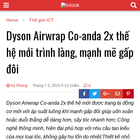
Home
Thế giới ICT
Dyson Airwrap Co-anda 2x thế
hệ mới trình làng, mạnh mẽ gấp
đôi
Kỳ Phong
Tháng 7 3, 2025 5:13 chiều
0
Dyson Airwrap Co-anda 2x thế hệ mới được trang bị động
cơ mới với áp suất luồng khí mạnh gấp đôi
giúp uốn xoăn
hoặc duỗi thẳng
dễ dàng hơn, sấy tóc nhanh hơn;
Công
nghệ thông minh, hiện đại phù hợp với nhu cầu tạo kiểu
của mọi loại tóc, không gây hư tổn do nhiệt;
Thiết kế nhỏ