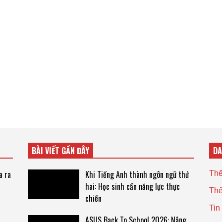
BÀI VIẾT GẦN ĐÂY
D
a ra
Khi Tiếng Anh thành ngôn ngữ thứ
Thế
hai: Học sinh cần năng lực thực
Thế
chiến
Tin
ASUS Back To School 2026: Nâng