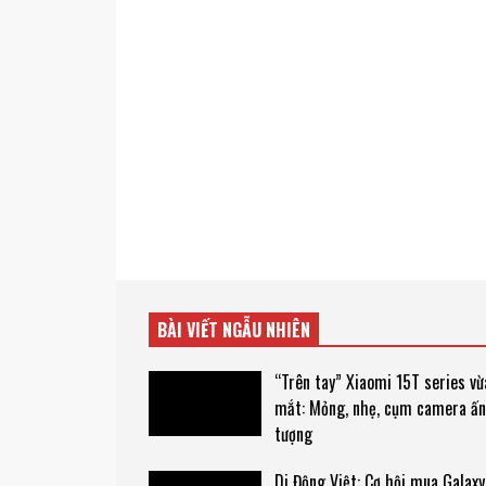
BÀI VIẾT NGẪU NHIÊN
“Trên tay” Xiaomi 15T series vừ
mắt: Mỏng, nhẹ, cụm camera ấn
tượng
Di Động Việt: Cơ hội mua Galaxy