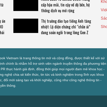
Kho
 từ
cấp hậu mãi, tin cậy về độ bền, hệ
thống dịch vụ mở rộng
Vid
Sác
ự án
Thị trường đào tạo tiếng Anh tăng
00
nhiệt: Lộ diện chứng chỉ “chân ái”
Sh
hái
đang soán ngôi trong lòng Gen Z
look Vietnam là trang thông tin mở và cộng đồng, được thiết kế với sứ
nh chính là nhằm hỗ trợ sinh viên ngành truyền thông đa phương tiện
 PR thực hành giả định, đồng thời giúp mọi người đam mê khoa học -
ng nghệ chia sẻ kiến thức, tin tức và kinh nghiệm trong lĩnh vực khoa
c, đổi mới sáng tạo và khởi nghiệp, cũng như công nghệ thông tin -
uyền thông.