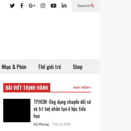
Search
Nhạc & Phim
Thế giới trẻ
Shop
BÀI VIẾT THỊNH HÀNH
XEM THÊM
TP.HCM: Ứng dụng chuyển đổi số
và trí tuệ nhân tạo ở bậc tiểu
học
Kỳ Phong
- Th11 3, 2025