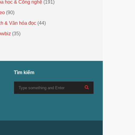
a học & Công nghệ
(191)
eo
(90)
h & Văn hóa đọc
(44)
owbiz
(35)
Tìm kiếm