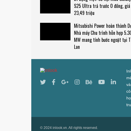
S25 Ultra trả trước 0 đồng, giá
23,49 triệu
Mitsubishi Power hoàn thành D
Nhà máy Chu trình hỗn hợp 5.3
MW mang tính bước ngoặt tại T
Lan
In
mệ
và
cô
họ
tr
© 2024 inlook.vn. All rights reserved.