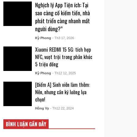
Nghịch lý App Tiện ích: Tại
sao càng cố kiếm tiền, nhà
phát triển càng nhanh mất
người dùng?”
Kỳ Phong
- Th3 17, 2026
Xiaomi REDMI 15 5G: tích hợp
NFC, vượt trội trong phân khúc
5 triệu đồng
Kỳ Phong
- Th12 12, 2025
[Điểm A] Sinh viên làm thêm:
Nên, nhưng cần kỹ lưỡng lựa
chọn!
Hồng Vy
- Th12 22, 2024
BÌNH LUẬN GẦN ĐÂY