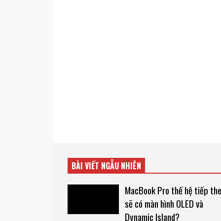
BÀI VIẾT NGẪU NHIÊN
MacBook Pro thế hệ tiếp th
sẽ có màn hình OLED và
Dynamic Island?