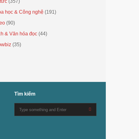
 tức
(357)
a học & Công nghệ
(191)
eo
(90)
h & Văn hóa đọc
(44)
owbiz
(35)
Tìm kiếm