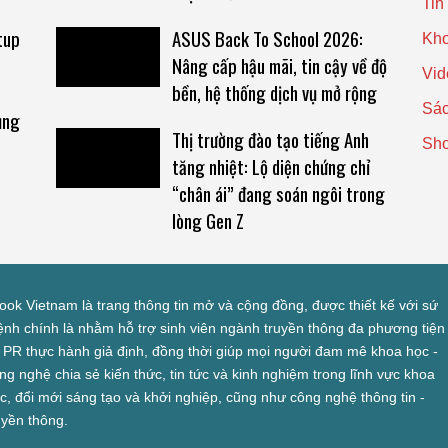
Tin
tup
ASUS Back To School 2026:
Kho
Nâng cấp hậu mãi, tin cậy về độ
Vid
bền, hệ thống dịch vụ mở rộng
Sác
ụng
Thị trường đào tạo tiếng Anh
Sh
tăng nhiệt: Lộ diện chứng chỉ
“chân ái” đang soán ngôi trong
lòng Gen Z
look Vietnam là trang thông tin mở và cộng đồng, được thiết kế với sứ
nh chính là nhằm hỗ trợ sinh viên ngành truyền thông đa phương tiện
 PR thực hành giả định, đồng thời giúp mọi người đam mê khoa học -
ng nghệ chia sẻ kiến thức, tin tức và kinh nghiệm trong lĩnh vực khoa
c, đổi mới sáng tạo và khởi nghiệp, cũng như công nghệ thông tin -
uyền thông.