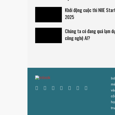
Khởi động cuộc thi NIIE Star
2025
Chúng ta có đang quá lạm d
công nghệ AI?
In
mệ
và
cô
họ
tr