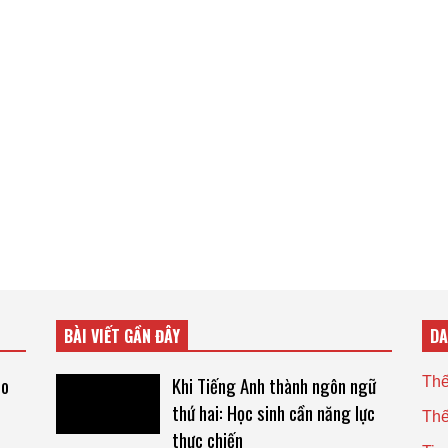
BÀI VIẾT GẦN ĐÂY
D
eo
Khi Tiếng Anh thành ngôn ngữ
Thế
thứ hai: Học sinh cần năng lực
Thế
thực chiến