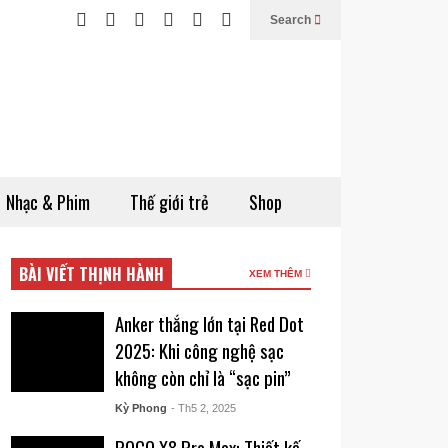
Search
Nhạc & Phim
Thế giới trẻ
Shop
BÀI VIẾT THỊNH HÀNH
XEM THÊM
Anker thắng lớn tại Red Dot
2025: Khi công nghệ sạc
không còn chỉ là “sạc pin”
Kỳ Phong
- Th5 2, 2025
POCO X8 Pro Max: Thiết kế