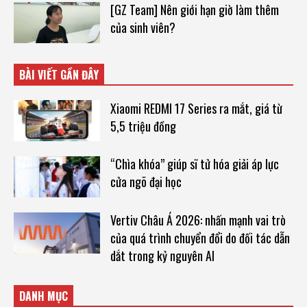
[GZ Team] Nên giới hạn giờ làm thêm
của sinh viên?
BÀI VIẾT GẦN ĐÂY
Xiaomi REDMI 17 Series ra mắt, giá từ
5,5 triệu đồng
“Chìa khóa” giúp sĩ tử hóa giải áp lực
cửa ngõ đại học
Vertiv Châu Á 2026: nhấn mạnh vai trò
của quá trình chuyển đổi do đối tác dẫn
dắt trong kỷ nguyên AI
DANH MỤC