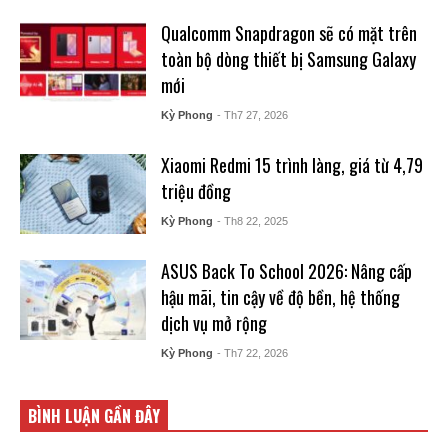
Qualcomm Snapdragon sẽ có mặt trên
toàn bộ dòng thiết bị Samsung Galaxy
mới
Kỳ Phong
- Th7 27, 2026
Xiaomi Redmi 15 trình làng, giá từ 4,79
triệu đồng
Kỳ Phong
- Th8 22, 2025
ASUS Back To School 2026: Nâng cấp
hậu mãi, tin cậy về độ bền, hệ thống
dịch vụ mở rộng
Kỳ Phong
- Th7 22, 2026
BÌNH LUẬN GẦN ĐÂY