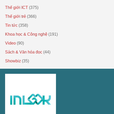
Thế giới ICT
(375)
Thế giới trẻ
(366)
Tin tức
(358)
Khoa học & Công nghệ
(191)
Video
(90)
Sách & Văn hóa đọc
(44)
Showbiz
(35)