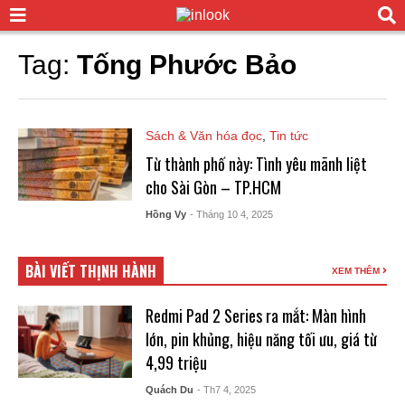
Tag:
Tống Phước Bảo
Sách & Văn hóa đọc
,
Tin tức
Từ thành phố này: Tình yêu mãnh liệt
cho Sài Gòn – TP.HCM
Hồng Vy
- Tháng 10 4, 2025
BÀI VIẾT THỊNH HÀNH
XEM THÊM
Redmi Pad 2 Series ra mắt: Màn hình
lớn, pin khủng, hiệu năng tối ưu, giá từ
4,99 triệu
Quách Du
- Th7 4, 2025