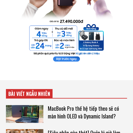
BÀI VIẾT NGẪU NHIÊN
MacBook Pro thế hệ tiếp theo sẽ có
màn hình OLED và Dynamic Island?
[Siêu nhân gào thét] Quản lý giờ làm