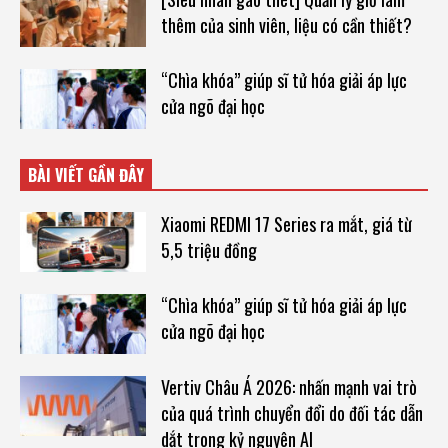
thêm của sinh viên, liệu có cần thiết?
“Chìa khóa” giúp sĩ tử hóa giải áp lực
cửa ngõ đại học
BÀI VIẾT GẦN ĐÂY
Xiaomi REDMI 17 Series ra mắt, giá từ
5,5 triệu đồng
“Chìa khóa” giúp sĩ tử hóa giải áp lực
cửa ngõ đại học
Vertiv Châu Á 2026: nhấn mạnh vai trò
của quá trình chuyển đổi do đối tác dẫn
dắt trong kỷ nguyên AI