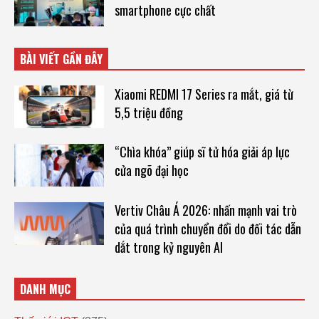
smartphone cực chất
BÀI VIẾT GẦN ĐÂY
Xiaomi REDMI 17 Series ra mắt, giá từ
5,5 triệu đồng
“Chìa khóa” giúp sĩ tử hóa giải áp lực
cửa ngõ đại học
Vertiv Châu Á 2026: nhấn mạnh vai trò
của quá trình chuyển đổi do đối tác dẫn
dắt trong kỷ nguyên AI
DANH MỤC