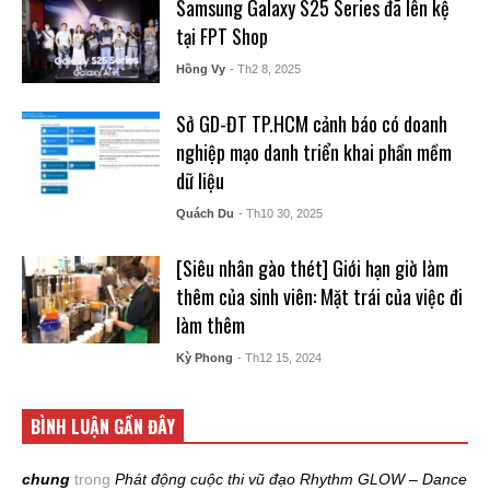
Samsung Galaxy S25 Series đã lên kệ
tại FPT Shop
Hồng Vy
- Th2 8, 2025
Sở GD-ĐT TP.HCM cảnh báo có doanh
nghiệp mạo danh triển khai phần mềm
dữ liệu
Quách Du
- Th10 30, 2025
[Siêu nhân gào thét] Giới hạn giờ làm
thêm của sinh viên: Mặt trái của việc đi
làm thêm
Kỳ Phong
- Th12 15, 2024
BÌNH LUẬN GẦN ĐÂY
chung
trong
Phát động cuộc thi vũ đạo Rhythm GLOW – Dance