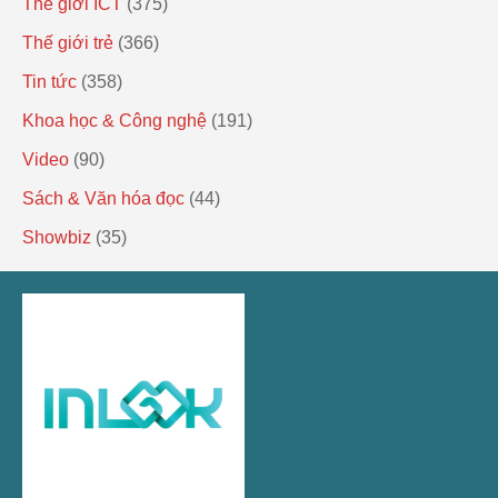
Thế giới ICT
(375)
Thế giới trẻ
(366)
Tin tức
(358)
Khoa học & Công nghệ
(191)
Video
(90)
Sách & Văn hóa đọc
(44)
Showbiz
(35)