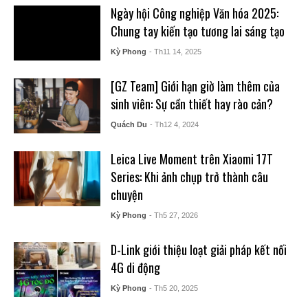
Ngày hội Công nghiệp Văn hóa 2025:
Chung tay kiến tạo tương lai sáng tạo
Kỳ Phong
- Th11 14, 2025
[GZ Team] Giới hạn giờ làm thêm của
sinh viên: Sự cần thiết hay rào cản?
Quách Du
- Th12 4, 2024
Leica Live Moment trên Xiaomi 17T
Series: Khi ảnh chụp trở thành câu
chuyện
Kỳ Phong
- Th5 27, 2026
D-Link giới thiệu loạt giải pháp kết nối
4G di động
Kỳ Phong
- Th5 20, 2025