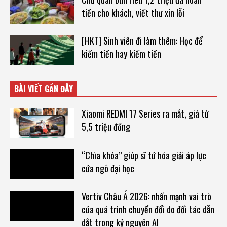
tiền cho khách, viết thư xin lỗi
[HKT] Sinh viên đi làm thêm: Học để
kiếm tiền hay kiếm tiền
BÀI VIẾT GẦN ĐÂY
Xiaomi REDMI 17 Series ra mắt, giá từ
5,5 triệu đồng
“Chìa khóa” giúp sĩ tử hóa giải áp lực
cửa ngõ đại học
Vertiv Châu Á 2026: nhấn mạnh vai trò
của quá trình chuyển đổi do đối tác dẫn
dắt trong kỷ nguyên AI