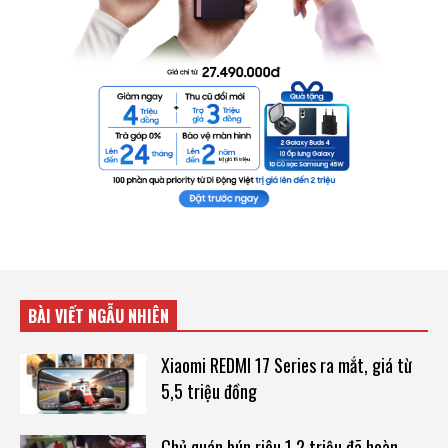
BÀI VIẾT NGẪU NHIÊN
Xiaomi REDMI 17 Series ra mắt, giá từ
5,5 triệu đồng
Chủ quán bún riêu 1,2 triệu đã hoàn