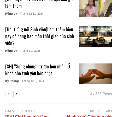
làm thêm
Hồng Vy
- Tháng 12 31, 2024
[Đài tiếng nói Sinh viên]Làm thêm hiện
nay có đang bào mòn thời gian của sinh
viên?
Hồng Vy
- Tháng 1 1, 2025
[SH] “Sống chung” trước hôn nhân: Ổ
khoá cho tình yêu bền chặt
Kỳ Phong
- Tháng 12 6, 2024
3 / 365 Posts
BÀI VIẾT TRƯỚC
BÀI VIẾT SAU
[SH] Giới hạn giờ làm
[6 chú gà] Giới hạn giờ