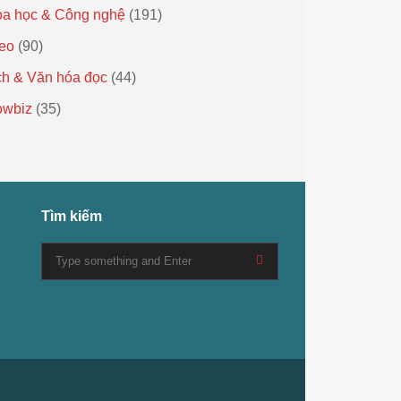
a học & Công nghệ
(191)
eo
(90)
h & Văn hóa đọc
(44)
owbiz
(35)
Tìm kiếm