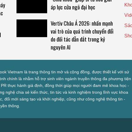
máy
Kho
áp lực cửa ngõ đại học
ặc
Vid
Vertiv Châu Á 2026: nhấn mạnh
Sác
vai trò của quá trình chuyển đổi
l
Sh
do đối tác dẫn dắt trong kỷ
nguyên AI
look Vietnam là trang thông tin mở và cộng đồng, được thiết kế với sứ
nh chính là nhằm hỗ trợ sinh viên ngành truyền thông đa phương tiện
 PR thực hành giả định, đồng thời giúp mọi người đam mê khoa học -
ng nghệ chia sẻ kiến thức, tin tức và kinh nghiệm trong lĩnh vực khoa
c, đổi mới sáng tạo và khởi nghiệp, cũng như công nghệ thông tin -
uyền thông.