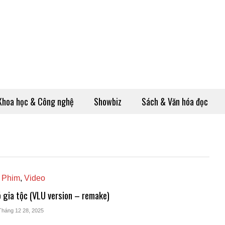
Khoa học & Công nghệ
Showbiz
Sách & Văn hóa đọc
 Phim
,
Video
 gia tộc (VLU version – remake)
Tháng 12 28, 2025