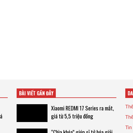
BÀI VIẾT GẦN ĐÂY
D
Xiaomi REDMI 17 Series ra mắt,
Thế
há
giá từ 5,5 triệu đồng
Thế
Tin
“Chìa khóa” giúp sĩ tử hóa giải