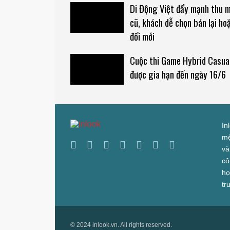
Di Động Việt đẩy mạnh thu 
cũ, khách dễ chọn bán lại ho
đổi mới
Cuộc thi Game Hybrid Casua
được gia hạn đến ngày 16/6
In
mệ
và
cô
họ
tr
© 2024 inlook.vn. All rights reserved.