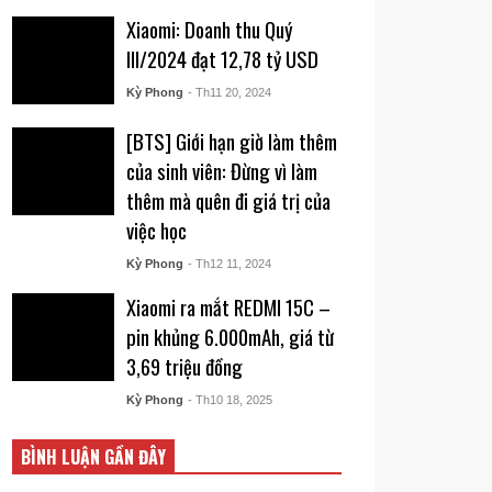
Xiaomi: Doanh thu Quý
III/2024 đạt 12,78 tỷ USD
Kỳ Phong
- Th11 20, 2024
[BTS] Giới hạn giờ làm thêm
của sinh viên: Đừng vì làm
thêm mà quên đi giá trị của
việc học
Kỳ Phong
- Th12 11, 2024
Xiaomi ra mắt REDMI 15C –
pin khủng 6.000mAh, giá từ
3,69 triệu đồng
Kỳ Phong
- Th10 18, 2025
BÌNH LUẬN GẦN ĐÂY