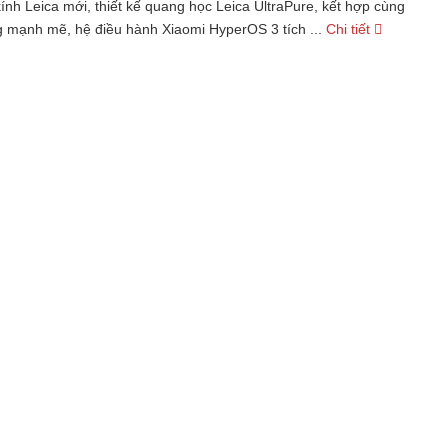
ính Leica mới, thiết kế quang học Leica UltraPure, kết hợp cùng
 mạnh mẽ, hệ điều hành Xiaomi HyperOS 3 tích ...
Chi tiết