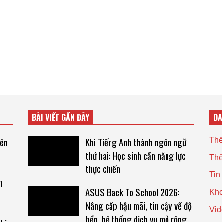
BÀI VIẾT GẦN ĐÂY
D
rên
Khi Tiếng Anh thành ngôn ngữ
Thế
thứ hai: Học sinh cần năng lực
Thế
thực chiến
Tin
n
ASUS Back To School 2026:
Kho
Nâng cấp hậu mãi, tin cậy về độ
Vid
bền, hệ thống dịch vụ mở rộng