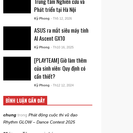
Trung tâm Nghiên cứu và
Phát triển tại Hà Nội
Kỳ Phong
- Th5 12, 2026
ASUS ra mắt siêu máy tính
AI Ascent GX10
Kỳ Phong
- Th10 16, 2025
[PLAYTEAM] Giờ làm thêm
của sinh viên: Quy định có
cần thiết?
Kỳ Phong
- Th12 12, 2024
BÌNH LUẬN GẦN ĐÂY
chung
trong
Phát động cuộc thi vũ đạo
Rhythm GLOW – Dance Contest 2025