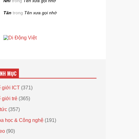
Nhi
trong
Tên xưa gọi nhớ
Tân
trong
Tên xưa gọi nhớ
ANH MỤC
 giới ICT
(371)
 giới trẻ
(365)
 tức
(357)
a học & Công nghệ
(191)
eo
(90)