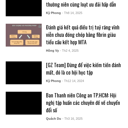
thường niên cùng loạt ưu đãi hấp dẫn
Kỳ Phong
- Th8 14, 2025
Đánh giá kết quả điều trị tuỷ răng vĩnh
viễn chưa đóng chóp bằng fibrin giàu
tiểu cầu kết hợp MTA
Hồng Vy
- Th2 4, 2025
[GZ Team] Đừng để việc kiếm tiền đánh
mất, đó là cơ hội học tập
Kỳ Phong
- Th12 14, 2024
Ban Thanh niên Công an TP.HCM: Hội
nghị tập huấn các chuyên đề về chuyển
đổi số
Quách Du
- Th3 16, 2025