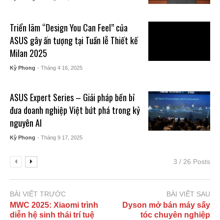
Triển lãm “Design You Can Feel” của
ASUS gây ấn tượng tại Tuần lễ Thiết kế
Milan 2025
Kỳ Phong
- Tháng 4 16, 2025
ASUS Expert Series – Giải pháp bền bỉ
đưa doanh nghiệp Việt bứt phá trong kỷ
nguyên AI
Kỳ Phong
- Tháng 9 17, 2025
3 / 26 Posts
BÀI VIẾT TRƯỚC
BÀI VIẾT SAU
MWC 2025: Xiaomi trình
Dyson mở bán máy sấy
diễn hệ sinh thái trí tuệ
tóc chuyên nghiệp