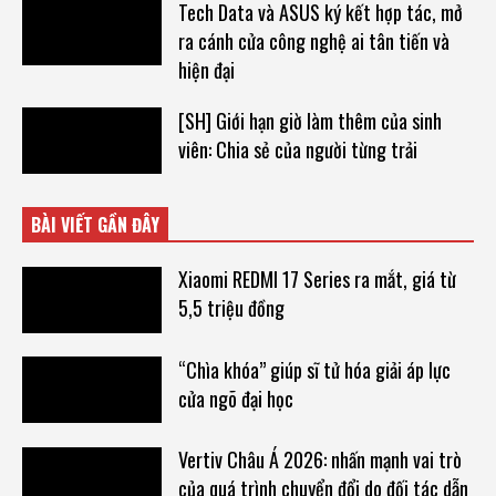
Tech Data và ASUS ký kết hợp tác, mở
ra cánh cửa công nghệ ai tân tiến và
hiện đại
[SH] Giới hạn giờ làm thêm của sinh
viên: Chia sẻ của người từng trải
BÀI VIẾT GẦN ĐÂY
Xiaomi REDMI 17 Series ra mắt, giá từ
5,5 triệu đồng
“Chìa khóa” giúp sĩ tử hóa giải áp lực
cửa ngõ đại học
Vertiv Châu Á 2026: nhấn mạnh vai trò
của quá trình chuyển đổi do đối tác dẫn