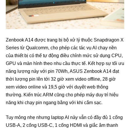
Zenbook A14 được trang bị bộ xử lý thuộc Snapdragon X
Series từ Qualcomm, cho phép các tác vụ AI chạy nền
của thiết bị có thể tự động điều chỉnh mức sử dụng CPU,
GPU và màn hình theo nhu cầu thực tế. Kết hợp sự tối ưu
năng lượng này với pin 70Wh, ASUS Zenbook A14 đạt
thời lượng pin lên tới 32 giờ xem video offline, 28 giờ
xem video online và 19,5 giờ với duyệt web thông
thường. Kiến trúc ARM cũng cho phép máy duy trì hiệu
năng khi chạy pin ngang bằng với khi cắm sạc.
Tuy mỏng nhẹ nhưng laptop AI này vẫn có đầy đủ 1 cổng
USB-A, 2 cổng USB-C, 1 cổng HDMI và giắc âm thanh