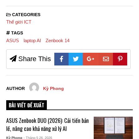
CATEGORIES
Thế giới ICT
TAGS
ASUS
laptop AI
Zenbook 14
Share This
AUTHOR
Kỳ Phong
BÀI VIẾT ĐỀ XUẤT
ASUS Zenbook DUO (2026): Cải tiến bản
lề, nâng cao khả năng xử lý AI
Kỳ Phong
- Tháng 5 26, 2026