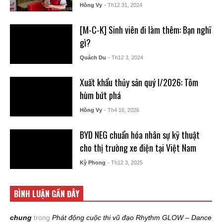
Hồng Vy
- Th12 31, 2024
[M-C-K] Sinh viên đi làm thêm: Bạn nghĩ
gì?
Quách Du
- Th12 3, 2024
Xuất khẩu thủy sản quý I/2026: Tôm
hùm bứt phá
Hồng Vy
- Th4 16, 2026
BYD NEG chuẩn hóa nhân sự kỹ thuật
cho thị trường xe điện tại Việt Nam
Kỳ Phong
- Th12 3, 2025
BÌNH LUẬN GẦN ĐÂY
chung
trong
Phát động cuộc thi vũ đạo Rhythm GLOW – Dance