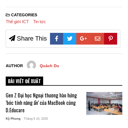
CATEGORIES
Thế giới ICT
Tin tức
Share This
AUTHOR
Quách Du
BÀI VIẾT ĐỀ XUẤT
Gen Z Đại học Ngoại thương hào hứng
‘bóc tính năng ẩn’ của MacBook cùng
D.Educare
Kỳ Phong
- Tháng 6 10, 2025