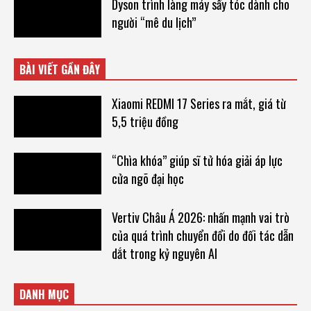
Dyson trình làng máy sấy tóc dành cho
người “mê du lịch”
BÀI VIẾT GẦN ĐÂY
Xiaomi REDMI 17 Series ra mắt, giá từ
5,5 triệu đồng
“Chìa khóa” giúp sĩ tử hóa giải áp lực
cửa ngõ đại học
Vertiv Châu Á 2026: nhấn mạnh vai trò
của quá trình chuyển đổi do đối tác dẫn
dắt trong kỷ nguyên AI
DANH MỤC