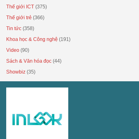
Thế giới ICT
(375)
Thế giới trẻ
(366)
Tin tức
(358)
Khoa học & Công nghệ
(191)
Video
(90)
Sách & Văn hóa đọc
(44)
Showbiz
(35)