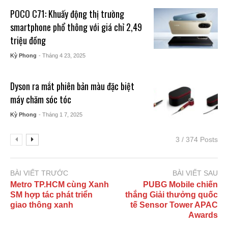
POCO C71: Khuấy động thị trường
smartphone phổ thông với giá chỉ 2,49
triệu đồng
Kỳ Phong
- Tháng 4 23, 2025
Dyson ra mắt phiên bản màu đặc biệt
máy chăm sóc tóc
Kỳ Phong
- Tháng 1 7, 2025
3 / 374 Posts
BÀI VIẾT TRƯỚC
BÀI VIẾT SAU
Metro TP.HCM cùng Xanh
PUBG Mobile chiến
SM hợp tác phát triển
thắng Giải thưởng quốc
giao thông xanh
tế Sensor Tower APAC
Awards