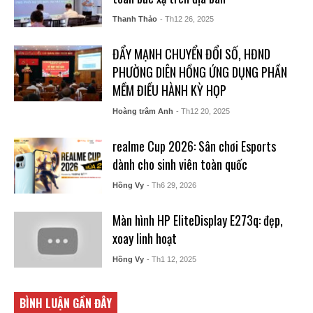
Thanh Thảo
- Th12 26, 2025
ĐẨY MẠNH CHUYỂN ĐỔI SỐ, HĐND
PHƯỜNG DIÊN HỒNG ỨNG DỤNG PHẦN
MỀM ĐIỀU HÀNH KỲ HỌP
Hoàng trâm Anh
- Th12 20, 2025
realme Cup 2026: Sân chơi Esports
dành cho sinh viên toàn quốc
Hồng Vy
- Th6 29, 2026
Màn hình HP EliteDisplay E273q: đẹp,
xoay linh hoạt
Hồng Vy
- Th1 12, 2025
BÌNH LUẬN GẦN ĐÂY