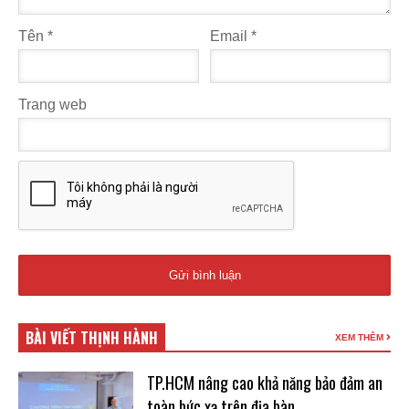
Tên
*
Email
*
Trang web
BÀI VIẾT THỊNH HÀNH
XEM THÊM
TP.HCM nâng cao khả năng bảo đảm an
toàn bức xạ trên địa bàn