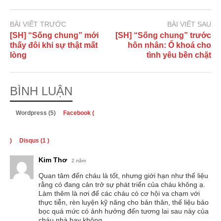
BÀI VIẾT TRƯỚC
BÀI VIẾT SAU
[SH] “Sống chung” mới
[SH] “Sống chung” trước
thấy đôi khi sự thật mất
hôn nhân: Ổ khoá cho
lòng
tình yêu bền chặt
BÌNH LUẬN
Wordpress (5)
Facebook (
)
Disqus (
1
)
Kim Thơ
2 năm
Quan tâm đến cháu là tốt, nhưng giới hạn như thế liệu
rằng có đang cản trở sự phát triển của cháu không ạ.
Làm thêm là nơi để các cháu có cơ hội va chạm với
thực tiễn, rèn luyện kỹ năng cho bản thân, thế liệu bảo
bọc quá mức có ảnh hưởng đến tương lai sau này của
cháu nhà hay không.