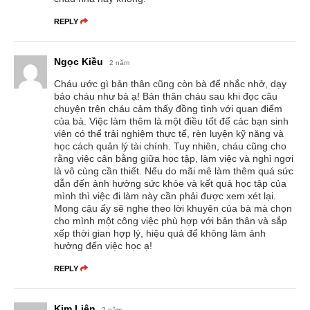
REPLY
Ngọc Kiều
2 năm
Cháu ước gì bản thân cũng còn bà để nhắc nhở, dạy
bảo cháu như bà ạ! Bản thân cháu sau khi đọc câu
chuyện trên cháu cảm thấy đồng tình với quan điểm
của bà. Việc làm thêm là một điều tốt để các bạn sinh
viên có thể trải nghiệm thực tế, rèn luyện kỹ năng và
học cách quản lý tài chính. Tuy nhiên, cháu cũng cho
rằng việc cân bằng giữa học tập, làm việc và nghỉ ngơi
là vô cùng cần thiết. Nếu do mãi mê làm thêm quá sức
dẫn đến ảnh hưởng sức khỏe và kết quả học tập của
mình thì việc đi làm này cần phải được xem xét lại.
Mong cậu ấy sẽ nghe theo lời khuyên của bà mà chọn
cho mình một công việc phù hợp với bản thân và sắp
xếp thời gian hợp lý, hiệu quả để không làm ảnh
hưởng đến việc học ạ!
REPLY
Kim Liên
2 năm