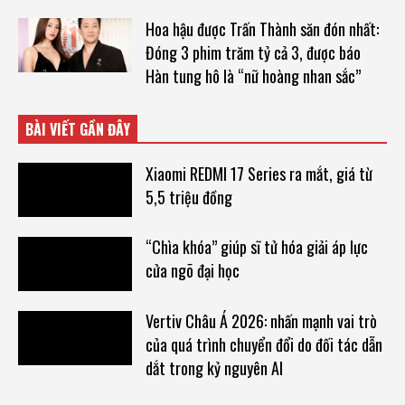
Hoa hậu được Trấn Thành săn đón nhất:
Đóng 3 phim trăm tỷ cả 3, được báo
Hàn tung hô là “nữ hoàng nhan sắc”
BÀI VIẾT GẦN ĐÂY
Xiaomi REDMI 17 Series ra mắt, giá từ
5,5 triệu đồng
“Chìa khóa” giúp sĩ tử hóa giải áp lực
cửa ngõ đại học
Vertiv Châu Á 2026: nhấn mạnh vai trò
của quá trình chuyển đổi do đối tác dẫn
dắt trong kỷ nguyên AI