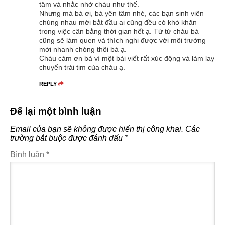
tâm và nhắc nhở cháu như thế.
Nhưng mà bà ơi, bà yên tâm nhé, các bạn sinh viên
chúng nhau mới bắt đầu ai cũng đều có khó khăn
trong việc cân bằng thời gian hết ạ. Từ từ cháu bà
cũng sẽ làm quen và thích nghi được với môi trường
mới nhanh chóng thôi bà ạ.
Cháu cảm ơn bà vì một bài viết rất xúc động và làm lay
chuyển trái tim của cháu ạ.
REPLY
Để lại một bình luận
Email của bạn sẽ không được hiển thị công khai.
Các
trường bắt buộc được đánh dấu
*
Bình luận
*