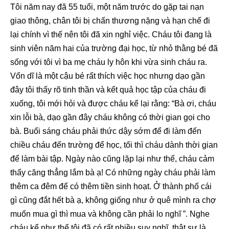
Tôi năm nay đã 55 tuổi, một năm trước do gặp tai nạn
giao thông, chân tôi bị chấn thương nặng và hạn chế đi
lại chính vì thế nên tôi đã xin nghỉ việc. Cháu tôi đang là
sinh viên năm hai của trường đại học, từ nhỏ thằng bé đã
sống với tôi vì ba mẹ cháu ly hôn khi vừa sinh cháu ra.
Vốn dĩ là một cậu bé rất thích việc học nhưng dạo gần
đây tôi thấy rõ tinh thần và kết quả học tập của cháu đi
xuống, tôi mới hỏi và được cháu kể lại rằng: “Bà ơi, cháu
xin lỗi bà, dạo gần đây cháu không có thời gian gọi cho
bà. Buổi sáng cháu phải thức dậy sớm để đi làm đến
chiều cháu đến trường để học, tối thì cháu dành thời gian
để làm bài tập. Ngày nào cũng lặp lại như thế, cháu cảm
thấy căng thẳng lắm bà ạ! Có những ngày cháu phải làm
thêm ca đêm để có thêm tiền sinh hoạt. Ở thành phố cái
gì cũng đắt hết bà ạ, không giống như ở quê mình ra chợ
muốn mua gì thì mua và không cần phải lo nghĩ ”. Nghe
cháu kể như thế tôi đã có rất nhiều suy nghĩ, thật sự là