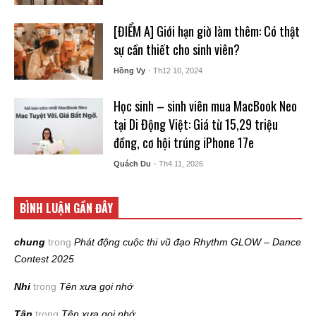
[ĐIỂM A] Giới hạn giờ làm thêm: Có thật
sự cần thiết cho sinh viên?
Hồng Vy
- Th12 10, 2024
Học sinh – sinh viên mua MacBook Neo
tại Di Động Việt: Giá từ 15,29 triệu
đồng, cơ hội trúng iPhone 17e
Quách Du
- Th4 11, 2026
BÌNH LUẬN GẦN ĐÂY
chung
trong
Phát động cuộc thi vũ đạo Rhythm GLOW – Dance
Contest 2025
Nhi
trong
Tên xưa gọi nhớ
Tân
trong
Tên xưa gọi nhớ