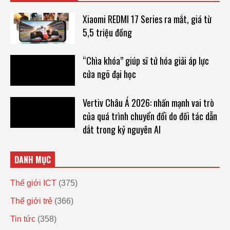
Xiaomi REDMI 17 Series ra mắt, giá từ
5,5 triệu đồng
“Chìa khóa” giúp sĩ tử hóa giải áp lực
cửa ngõ đại học
Vertiv Châu Á 2026: nhấn mạnh vai trò
của quá trình chuyển đổi do đối tác dẫn
dắt trong kỷ nguyên AI
DANH MỤC
Thế giới ICT
(375)
Thế giới trẻ
(366)
Tin tức
(358)