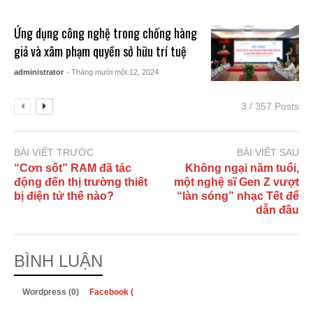
Ứng dụng công nghệ trong chống hàng
giả và xâm phạm quyền sở hữu trí tuệ
administrator
- Tháng mười một 12, 2024
3 / 357 Posts
BÀI VIẾT TRƯỚC
BÀI VIẾT SAU
“Cơn sốt” RAM đã tác
Không ngại năm tuổi,
động đến thị trường thiết
một nghệ sĩ Gen Z vượt
bị điện tử thế nào?
“làn sóng” nhạc Tết để
dẫn đầu
BÌNH LUẬN
Wordpress (0)
Facebook (