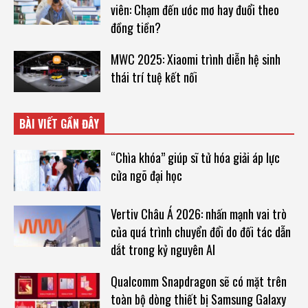
viên: Chạm đến ước mơ hay đuổi theo
đồng tiền?
MWC 2025: Xiaomi trình diễn hệ sinh
thái trí tuệ kết nối
BÀI VIẾT GẦN ĐÂY
“Chìa khóa” giúp sĩ tử hóa giải áp lực
cửa ngõ đại học
Vertiv Châu Á 2026: nhấn mạnh vai trò
của quá trình chuyển đổi do đối tác dẫn
dắt trong kỷ nguyên AI
Qualcomm Snapdragon sẽ có mặt trên
toàn bộ dòng thiết bị Samsung Galaxy