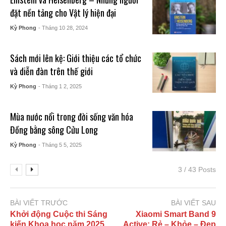
đặt nền tảng cho Vật lý hiện đại
Kỳ Phong
- Tháng 10 28, 2024
Sách mới lên kệ: Giới thiệu các tổ chức
và diễn đàn trên thế giới
Kỳ Phong
- Tháng 1 2, 2025
Mùa nước nổi trong đời sống văn hóa
Đồng bằng sông Cửu Long
Kỳ Phong
- Tháng 5 5, 2025
3 / 43 Posts
BÀI VIẾT TRƯỚC
BÀI VIẾT SAU
Khởi động Cuộc thi Sáng
Xiaomi Smart Band 9
kiến Khoa học năm 2025
Active: Rẻ – Khỏe – Đẹp