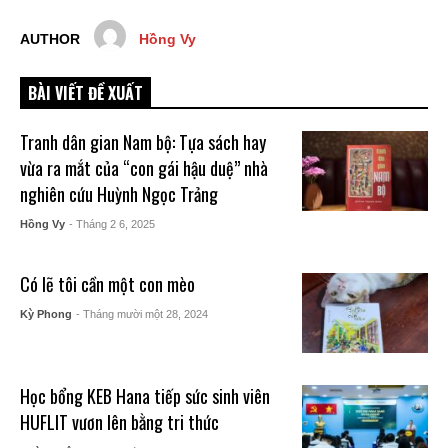
AUTHOR
Hồng Vy
BÀI VIẾT ĐỀ XUẤT
Tranh dân gian Nam bộ: Tựa sách hay
vừa ra mắt của “con gái hậu duệ” nhà
nghiên cứu Huỳnh Ngọc Trảng
Hồng Vy
- Tháng 2 6, 2025
Có lẽ tôi cần một con mèo
Kỳ Phong
- Tháng mười một 28, 2024
Học bổng KEB Hana tiếp sức sinh viên
HUFLIT vươn lên bằng tri thức