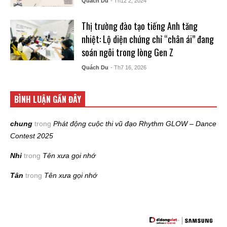
Quách Du
- Th12 2, 2024
Thị trường đào tạo tiếng Anh tăng
nhiệt: Lộ diện chứng chỉ “chân ái” đang
soán ngôi trong lòng Gen Z
Quách Du
- Th7 16, 2026
BÌNH LUẬN GẦN ĐÂY
chung
trong
Phát động cuộc thi vũ đạo Rhythm GLOW – Dance
Contest 2025
Nhi
trong
Tên xưa gọi nhớ
Tân
trong
Tên xưa gọi nhớ