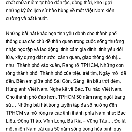
chất chứa niềm tự hào dân tộc, đồng thời, khơi gợi
những ký ức lịch sử hào hùng về một Việt Nam kiên
cường và bất khuất.
Những bài hát khắc họa tình yêu dành cho thành phố
thông qua các chủ đề thân quen trong cuộc sống thường
nhật: học tập và lao động, tình cảm gia đình, tình yêu đôi
lứa, xây dựng đất nước, cảnh quan, giao thông đô thị…
như: Thành phố vào xuân, Rạng rỡ TPHCM, Những con
rồng thành phố, Thành phố của triệu trái tim, Ngày mới đã
đến, Bên em giữa phố Sài Gòn, Sáng lên bầu trời đêm,
Hùng anh Việt Nam, Nghe kể về Bác, Tự hào Việt Nam,
Cho thành phố đẹp hơn, TPHCM 50 năm rạng ngời trang
sử… Những bài hát trong tuyển tập đa số hướng đến
TPHCM và mở rộng ra các tỉnh thành phía Nam như: Bạc
Liêu, Đồng Tháp, Vĩnh Long, Bà Rịa – Vũng Tàu…. Đó là
một miền Nam trải qua 50 năm sống trong hòa bình quý