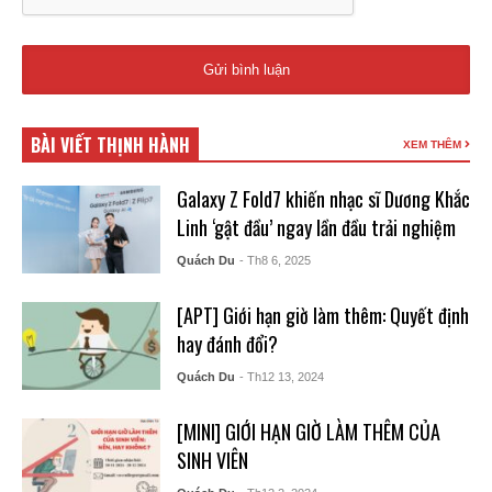
BÀI VIẾT THỊNH HÀNH
XEM THÊM
Galaxy Z Fold7 khiến nhạc sĩ Dương Khắc
Linh ‘gật đầu’ ngay lần đầu trải nghiệm
Quách Du
- Th8 6, 2025
[APT] Giới hạn giờ làm thêm: Quyết định
hay đánh đổi?
Quách Du
- Th12 13, 2024
[MINI] GIỚI HẠN GIỜ LÀM THÊM CỦA
SINH VIÊN