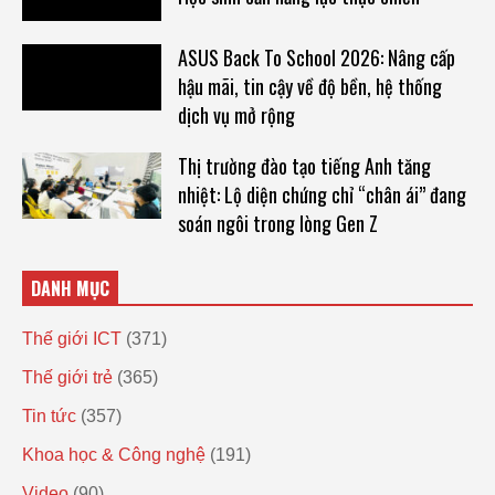
ASUS Back To School 2026: Nâng cấp
hậu mãi, tin cậy về độ bền, hệ thống
dịch vụ mở rộng
Thị trường đào tạo tiếng Anh tăng
nhiệt: Lộ diện chứng chỉ “chân ái” đang
soán ngôi trong lòng Gen Z
DANH MỤC
Thế giới ICT
(371)
Thế giới trẻ
(365)
Tin tức
(357)
Khoa học & Công nghệ
(191)
Video
(90)