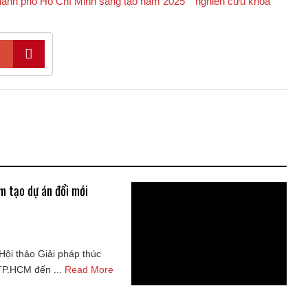
̀nh phố Hồ Chí Minh sáng tạo năm 2025
nghiên cứu khoa
 tạo dự án đổi mới
ội thảo Giải pháp thúc
 TP.HCM đến ...
Read More