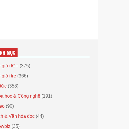
ANH MỤC
 giới ICT
(375)
 giới trẻ
(366)
 tức
(358)
a học & Công nghệ
(191)
eo
(90)
h & Văn hóa đọc
(44)
owbiz
(35)