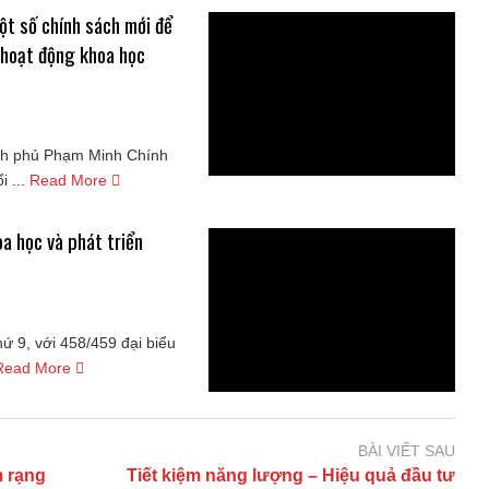
ột số chính sách mới để
 hoạt động khoa học
ính phủ Phạm Minh Chính
 ...
Read More
a học và phát triển
ứ 9, với 458/459 đại biểu
Read More
BÀI VIẾT SAU
m rạng
Tiết kiệm năng lượng – Hiệu quả đầu tư