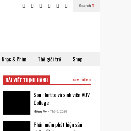
Search
Nhạc & Phim
Thế giới trẻ
Shop
BÀI VIẾT THỊNH HÀNH
XEM THÊM
Son Flortte và sinh viên VOV
College
Hồng Vy
- Th6 8, 2026
Phần mềm phát hiện sản