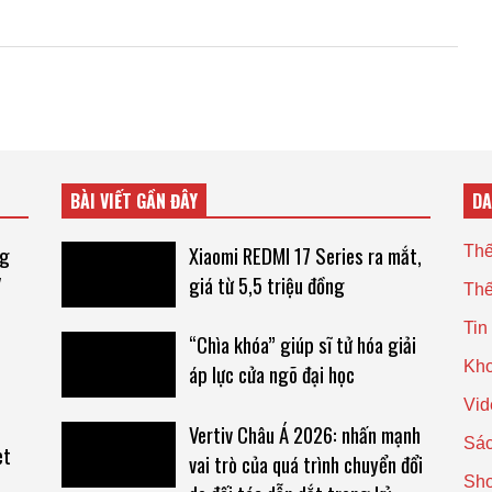
BÀI VIẾT GẦN ĐÂY
D
ng
Xiaomi REDMI 17 Series ra mắt,
Thế
V
giá từ 5,5 triệu đồng
Thế
Tin
“Chìa khóa” giúp sĩ tử hóa giải
Kho
áp lực cửa ngõ đại học
Vid
Vertiv Châu Á 2026: nhấn mạnh
Sác
et
vai trò của quá trình chuyển đổi
Sh