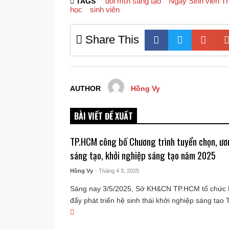
đổi mới sáng tạo
Ngày Sinh viên Tha
TAGS
học
sinh viên
Share This
AUTHOR
Hồng Vy
BÀI VIẾT ĐỀ XUẤT
TP.HCM công bố Chương trình tuyển chọn, ươm
sáng tạo, khởi nghiệp sáng tạo năm 2025
Hồng Vy
- Tháng 4 3, 2025
Sáng nay 3/5/2025, Sở KH&CN TP.HCM tổ chức H
đẩy phát triển hệ sinh thái khởi nghiệp sáng tạo