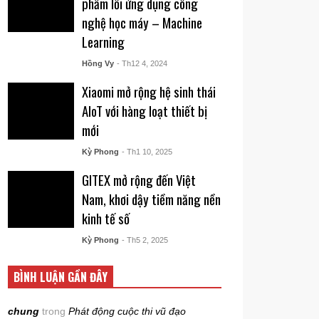
phẩm lỗi ứng dụng công
nghệ học máy – Machine
Learning
Hồng Vy
- Th12 4, 2024
Xiaomi mở rộng hệ sinh thái
AIoT với hàng loạt thiết bị
mới
Kỳ Phong
- Th1 10, 2025
GITEX mở rộng đến Việt
Nam, khơi dậy tiềm năng nền
kinh tế số
Kỳ Phong
- Th5 2, 2025
BÌNH LUẬN GẦN ĐÂY
chung
trong
Phát động cuộc thi vũ đạo