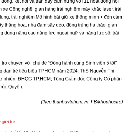
động, kết nối và tràn đầy cảm hứng với 11 hoạt động nổi
 xe Công nghệ; gian hàng trải nghiệm máy khắc laser, trải
ung, trải nghiệm Mô hình bãi giữ xe thông minh + đèn cảm
y thăng hoa, nha đam sấy dẻo, đông trùng hạ thảo, gian
 dụng nâng cao năng lực ngoại ngữ và năng lực số; trải
 trò chuyện với chủ đề “Đồng hành cùng Sinh viên 5 tốt”
ng dân trẻ tiêu biểu TPHCM năm 2024; ThS Nguyễn Thị
Tự nhiên, ĐHQG TP.HCM; Tổng Giám đốc Công ty Cổ phần
Trúc Quyên.
(theo thanhuytphcm.vn, FB/khoahoctre)
 giới trẻ