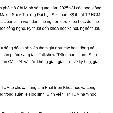
 phố Hồ Chí Minh sáng tạo năm 2025 với các hoạt động
an Maker Spce Trường Đại học Sư phạm Kỹ thuật TP.HCM.
các bạn sinh viên đam mê nghiên cứu khoa học, đổi mới
học công nghệ, kỹ thuật đến khoa học xã hội, nghệ thuật,
út đông đảo sinh viên tham gia như các hoạt động trải
nh, sản phẩm sáng tạo, Talkshow “Đồng hành cùng Sinh
Xuân Gắn kết” và các không gian giao lưu vẽ ký hoạ, giao
.HCM tổ chức, Trung tâm Phát triển Khoa học và công
động trong Tuần lễ Học sinh, Sinh viên TP.HCM năm học