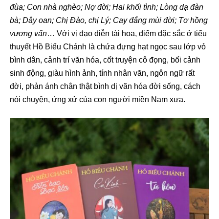
đùa; Con nhà nghèo; Nợ đời; Hai khối tình; Lòng dạ đàn
bà;
Dây oan; Chị Ðào, chị Lý; Cay đắng mùi đời; Tơ hồng
vương vấn
… Với vị đạo diễn tài hoa, điểm đặc sắc ở tiểu
thuyết Hồ Biểu Chánh là chứa đựng hạt ngọc sau lớp vỏ
bình dân, cảnh trí văn hóa, cốt truyện cô đọng, bối cảnh
sinh động, giàu hình ảnh, tính nhân văn, ngôn ngữ rất
đời, phản ánh chân thật bình dị văn hóa đời sống, cách
nói chuyện, ứng xử của con người miền Nam xưa.