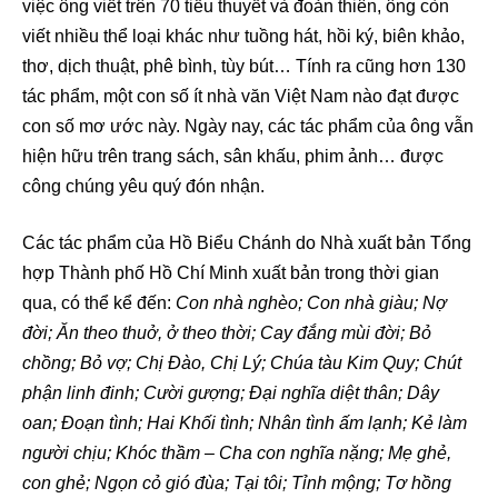
việc ông viết trên 70 tiểu thuyết và đoản thiên, ông còn
viết nhiều thể loại khác như tuồng hát, hồi ký, biên khảo,
thơ, dịch thuật, phê bình, tùy bút… Tính ra cũng hơn 130
tác phẩm, một con số ít nhà văn Việt Nam nào đạt được
con số mơ ước này. Ngày nay, các tác phẩm của ông vẫn
hiện hữu trên trang sách, sân khấu, phim ảnh… được
công chúng yêu quý đón nhận.
Các tác phẩm của Hồ Biểu Chánh do Nhà xuất bản Tổng
hợp Thành phố Hồ Chí Minh xuất bản trong thời gian
qua, có thể kể đến:
Con nhà nghèo; Con nhà giàu; Nợ
đời; Ăn theo thuở, ở theo thời; Cay đắng mùi đời; Bỏ
chồng; Bỏ vợ; Chị Đào, Chị Lý; Chúa tàu Kim Quy; Chút
phận linh đinh; Cười gượng; Đại nghĩa diệt thân; Dây
oan; Đoạn tình; Hai Khối tình; Nhân tình ấm lạnh; Kẻ làm
người chịu; Khóc thầm – Cha con nghĩa nặng; Mẹ ghẻ,
con ghẻ; Ngọn cỏ gió đùa; Tại tôi; Tỉnh mộng; Tơ hồng