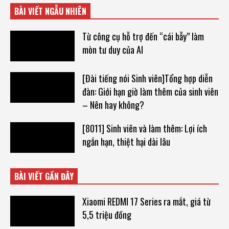
BÀI VIẾT NGẪU NHIÊN
Từ công cụ hỗ trợ đến “cái bẫy” làm
mòn tư duy của AI
[Đài tiếng nói Sinh viên]Tổng hợp diễn
đàn: Giới hạn giờ làm thêm của sinh viên
– Nên hay không?
[8011] Sinh viên và làm thêm: Lợi ích
ngắn hạn, thiệt hại dài lâu
BÀI VIẾT GẦN ĐÂY
Xiaomi REDMI 17 Series ra mắt, giá từ
5,5 triệu đồng