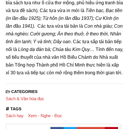
bìa sách tựa như ô cửa thơ mộng, phủ hiệu ứng tranh bìa
và tựa đề sách). Các tựa vừa in mới là
Tiền bạc, Bạc tiền
(in lần đầu 1925); Từ hôn (in lần đầu 1937); Cư Kỉnh (in
lần đầu 1941)
. Các tựa vừa tái bản là
Con nhà giàu; Con
nhà nghèo; Cười gượng; Ăn theo thuở, ở theo thời, Nhân
tình ấm lạnh; Ý và tình; Dây oan
. Các tựa sắp tái bản tiếp
nối là
Lòng dạ đàn bà; Chúa tàu Kim Quy
… Tính đến nay,
số tiểu thuyết của nhà văn Hồ Biểu Chánh do Nhà xuất
bản Tổng hợp Thành phố Hồ Chí Minh thực hiện là xấp
xỉ 30 tựa và tiếp tục còn mở rộng thêm trong thời gian tới.
CATEGORIES
Sách & Văn hóa đọc
TAGS
Sách hay
Xem - Nghe - Đọc