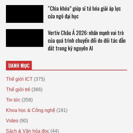
“Chìa khóa” giúp sĩ tử hóa giải áp lực
cửa ngõ đại học
Vertiv Châu Á 2026: nhấn mạnh vai trò
của quá trình chuyển đổi do đối tác dẫn
dắt trong kỷ nguyên AI
DANH MỤC
Thế giới ICT
(375)
Thế giới trẻ
(366)
Tin tức
(358)
Khoa học & Công nghệ
(191)
Video
(90)
Sách & Văn hóa đọc
(44)