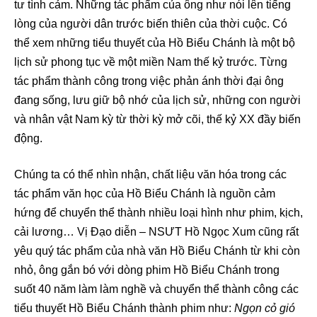
tư tình cảm. Những tác phẩm của ông như nói lên tiếng
lòng của người dân trước biến thiên của thời cuộc. Có
thể xem những tiểu thuyết của Hồ Biểu Chánh là một bộ
lịch sử phong tục về một miền Nam thế kỷ trước. Từng
tác phẩm thành công trong việc phản ánh thời đại ông
đang sống, lưu giữ bộ nhớ của lịch sử, những con người
và nhân vật Nam kỳ từ thời kỳ mở cõi, thế kỷ XX đầy biến
động.
Chúng ta có thể nhìn nhận, chất liệu văn hóa trong các
tác phẩm văn học của Hồ Biểu Chánh là nguồn cảm
hứng để chuyển thể thành nhiều loại hình như phim, kịch,
cải lương… Vị Đạo diễn – NSƯT Hồ Ngọc Xum cũng rất
yêu quý tác phẩm của nhà văn Hồ Biểu Chánh từ khi còn
nhỏ, ông gắn bó với dòng phim Hồ Biểu Chánh trong
suốt 40 năm làm làm nghề và chuyển thể thành công các
tiểu thuyết Hồ Biểu Chánh thành phim như:
Ngọn cỏ gió