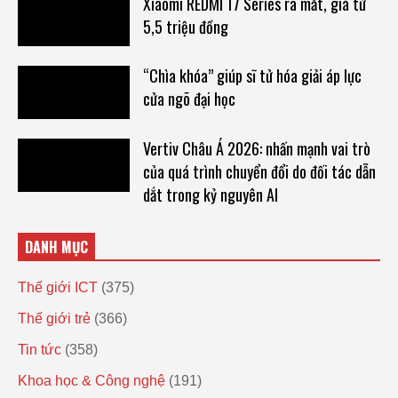
Xiaomi REDMI 17 Series ra mắt, giá từ
5,5 triệu đồng
“Chìa khóa” giúp sĩ tử hóa giải áp lực
cửa ngõ đại học
Vertiv Châu Á 2026: nhấn mạnh vai trò
của quá trình chuyển đổi do đối tác dẫn
dắt trong kỷ nguyên AI
DANH MỤC
Thế giới ICT
(375)
Thế giới trẻ
(366)
Tin tức
(358)
Khoa học & Công nghệ
(191)