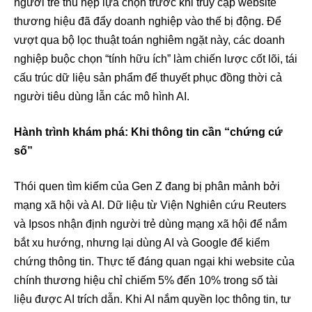
người trẻ thu hẹp lựa chọn trước khi truy cập website
thương hiệu đã đẩy doanh nghiệp vào thế bị động. Để
vượt qua bộ lọc thuật toán nghiêm ngặt này, các doanh
nghiệp buộc chọn “tính hữu ích” làm chiến lược cốt lõi, tái
cấu trúc dữ liệu sản phẩm để thuyết phục đồng thời cả
người tiêu dùng lẫn các mô hình AI.
Hành trình khám phá: Khi thông tin cần “chứng cứ
số”
Thói quen tìm kiếm của Gen Z đang bị phân mảnh bởi
mạng xã hội và AI. Dữ liệu từ Viện Nghiên cứu Reuters
và Ipsos nhận định người trẻ dùng mạng xã hội để nắm
bắt xu hướng, nhưng lại dùng AI và Google để kiểm
chứng thông tin. Thực tế đáng quan ngại khi website của
chính thương hiệu chỉ chiếm 5% đến 10% trong số tài
liệu được AI trích dẫn. Khi AI nắm quyền lọc thông tin, tư