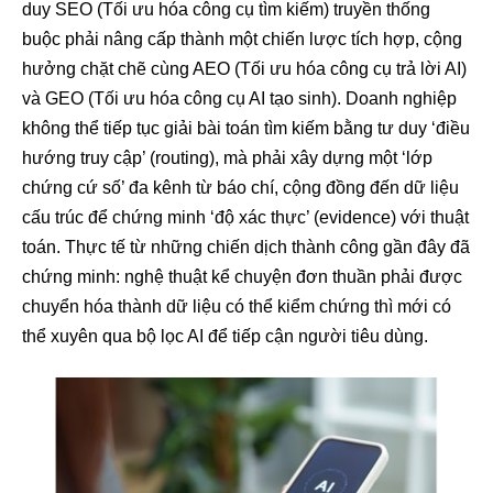
duy SEO (Tối ưu hóa công cụ tìm kiếm) truyền thống
buộc phải nâng cấp thành một chiến lược tích hợp, cộng
hưởng chặt chẽ cùng AEO (Tối ưu hóa công cụ trả lời AI)
và GEO (Tối ưu hóa công cụ AI tạo sinh). Doanh nghiệp
không thể tiếp tục giải bài toán tìm kiếm bằng tư duy ‘điều
hướng truy cập’ (routing), mà phải xây dựng một ‘lớp
chứng cứ số’ đa kênh từ báo chí, cộng đồng đến dữ liệu
cấu trúc để chứng minh ‘độ xác thực’ (evidence) với thuật
toán. Thực tế từ những chiến dịch thành công gần đây đã
chứng minh: nghệ thuật kể chuyện đơn thuần phải được
chuyển hóa thành dữ liệu có thể kiểm chứng thì mới có
thể xuyên qua bộ lọc AI để tiếp cận người tiêu dùng.