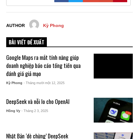
AUTHOR
Kỳ Phong
BÀI VIẾT ĐỀ XUẤT
Google Maps ra mắt tính năng giúp
doanh nghiệp báo cáo tống tiền qua
đánh giá giả mạo
Kỳ Phong
- Tháng mười một 12, 2025
DeepSeek và nỗi lo cho OpenAI
Hồng Vy
- Tháng 2 3, 2025
Nhật Bản ‘dè chừng’ DeepSeek