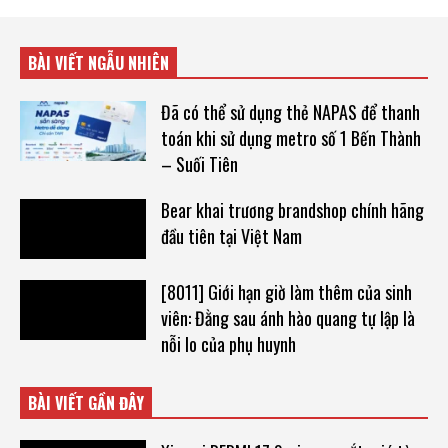
BÀI VIẾT NGẪU NHIÊN
Đã có thể sử dụng thẻ NAPAS để thanh
toán khi sử dụng metro số 1 Bến Thành
– Suối Tiên
Bear khai trương brandshop chính hãng
đầu tiên tại Việt Nam
[8011] Giới hạn giờ làm thêm của sinh
viên: Đằng sau ánh hào quang tự lập là
nỗi lo của phụ huynh
BÀI VIẾT GẦN ĐÂY