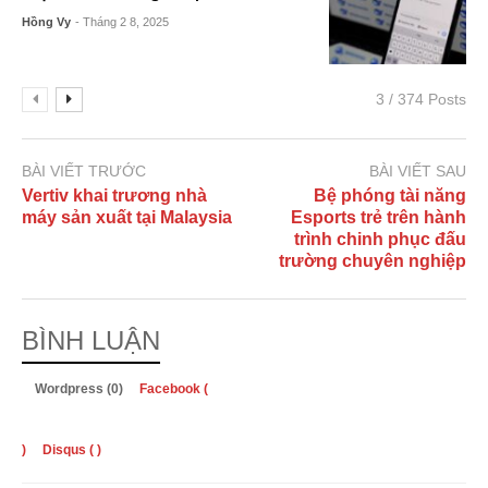
Hồng Vy
- Tháng 2 8, 2025
3 / 374 Posts
BÀI VIẾT TRƯỚC
BÀI VIẾT SAU
Vertiv khai trương nhà
Bệ phóng tài năng
máy sản xuất tại Malaysia
Esports trẻ trên hành
trình chinh phục đấu
trường chuyên nghiệp
BÌNH LUẬN
Wordpress (0)
Facebook (
)
Disqus (
)