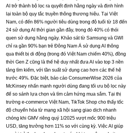
AI trở thành bộ lọc ra quyết định hằng ngày và định hình
lại toàn bộ quy tắc truyền thông thương hiệu. Tại Việt
Nam, có đến 86% người tiêu dùng trong độ tuổi từ 18 đến
24 sử dụng AI thời gian gần đây, trong đó 40% có thói
quen sử dụng hằng ngày. Khảo sát từ Samsung và GWI
chỉ ra gần 90% bạn trẻ Đông Nam Á sử dụng AI thông
qua thiết bị di động (trong đó Việt Nam chiếm 40%), đồng
thời Gen Z cũng là thế hệ duy nhất đưa AI vào top 3 nền
tảng tìm kiếm, với tần suất sử dụng cao hơn các thế hệ
trước 49%. Đặc biệt, báo cáo ConsumerWise 2026 của
McKinsey nhấn mạnh người dùng đang tối ưu bộ lọc này
để so sánh lựa chọn và tìm cảm hứng mua sắm. Tại thị
trường e-commerce Việt Nam, TikTok Shop cho thấy tốc
độ chuyển hóa từ mạng xã hội sang giao dịch nhanh
chóng khi GMV riêng quý 1/2025 vượt mốc 900 triệu
USD, tăng trưởng hơn 11% so với cùng kỳ. Việc AI giúp