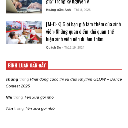
giả” trong kỷ nguyên AI
Hoàng trâm Anh
- Th1 8, 2026
[M-C-K] Giới hạn giờ làm thêm của sinh
viên: Những quan điểm khả quan thể
hiện sinh viên nên đi làm thêm
Quách Du
- Th12 19, 2024
BÌNH LUẬN GẦN ĐÂY
chung
trong
Phát động cuộc thi vũ đạo Rhythm GLOW – Dance
Contest 2025
Nhi
trong
Tên xưa gọi nhớ
Tân
trong
Tên xưa gọi nhớ