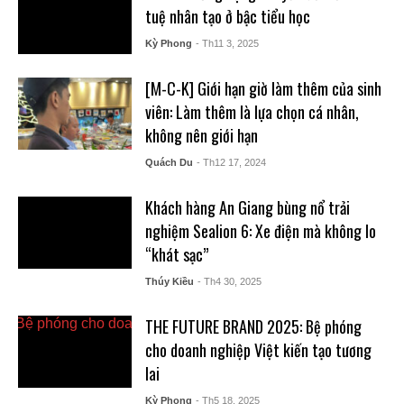
tuệ nhân tạo ở bậc tiểu học
Kỳ Phong
- Th11 3, 2025
[M-C-K] Giới hạn giờ làm thêm của sinh
viên: Làm thêm là lựa chọn cá nhân,
không nên giới hạn
Quách Du
- Th12 17, 2024
Khách hàng An Giang bùng nổ trải
nghiệm Sealion 6: Xe điện mà không lo
“khát sạc”
Thúy Kiều
- Th4 30, 2025
THE FUTURE BRAND 2025: Bệ phóng
cho doanh nghiệp Việt kiến tạo tương
lai
Kỳ Phong
- Th5 18, 2025