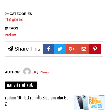
CATEGORIES
Thế giới trẻ
TAGS
realme
Share This
AUTHOR
Kỳ Phong
BÀI VIẾT ĐỀ XUẤT
realme 16T 5G ra mắt: Siêu sao cho Gen
Z