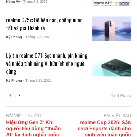
Hồng Vy
- Tháng 6 5, 2026
realme C75x: Độ bền cao, chống nước
tốt và giá thành rẻ
Kỳ Phong
- Tháng 3 29, 2025
Lộ tin realme C71: Sạc nhanh, pin khủng
và nhiều tính năng AI hữu ích cho người
dùng
Kỳ Phong
- Tháng 5 23, 2025
3 / 6 Posts
BÀI VIẾT TRƯỚC
BÀI VIẾT SAU
Hiệu ứng Gen Z: Khi
realme Cup 2026: Sân
người tiêu dùng “thuần
chơi Esports dành cho
AI” tái định nghĩa cuộc
sinh viên toàn quốc