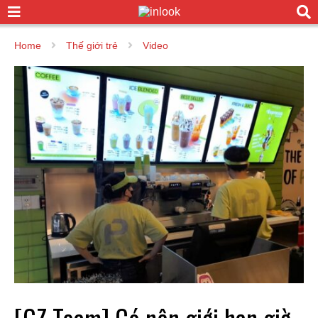
Home
Thế giới trẻ
Video
[GZ Team] Có nên giới hạn giờ