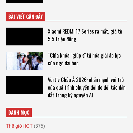
BÀI VIẾT GẦN ĐÂY
Xiaomi REDMI 17 Series ra mắt, giá từ
5,5 triệu đồng
“Chìa khóa” giúp sĩ tử hóa giải áp lực
cửa ngõ đại học
Vertiv Châu Á 2026: nhấn mạnh vai trò
của quá trình chuyển đổi do đối tác dẫn
dắt trong kỷ nguyên AI
DANH MỤC
Thế giới ICT
(375)