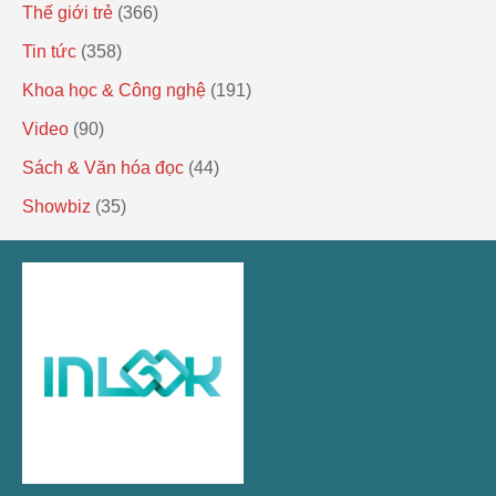
Thế giới trẻ
(366)
Tin tức
(358)
Khoa học & Công nghệ
(191)
Video
(90)
Sách & Văn hóa đọc
(44)
Showbiz
(35)