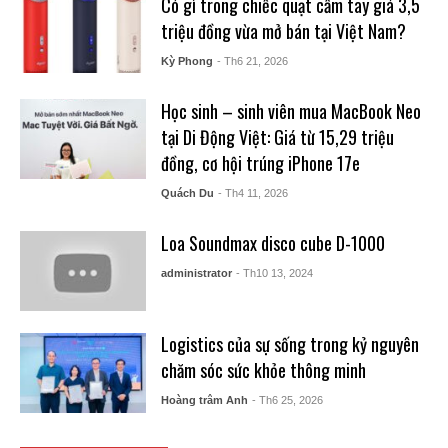
Có gì trong chiếc quạt cầm tay giá 3,5
triệu đồng vừa mở bán tại Việt Nam?
Kỳ Phong
- Th6 21, 2026
Học sinh – sinh viên mua MacBook Neo
tại Di Động Việt: Giá từ 15,29 triệu
đồng, cơ hội trúng iPhone 17e
Quách Du
- Th4 11, 2026
Loa Soundmax disco cube D-1000
administrator
- Th10 13, 2024
Logistics của sự sống trong kỷ nguyên
chăm sóc sức khỏe thông minh
Hoàng trâm Anh
- Th6 25, 2026