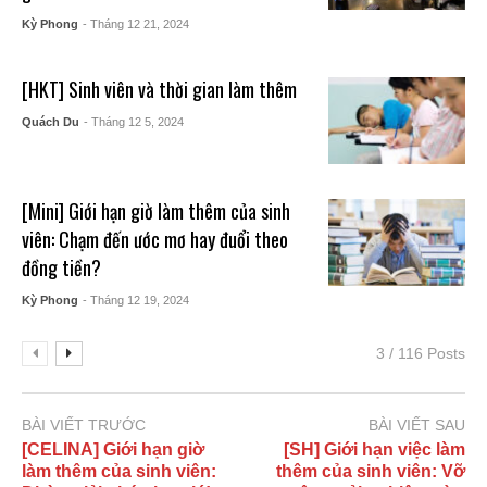
Kỳ Phong
- Tháng 12 21, 2024
[HKT] Sinh viên và thời gian làm thêm
Quách Du
- Tháng 12 5, 2024
[Mini] Giới hạn giờ làm thêm của sinh
viên: Chạm đến ước mơ hay đuổi theo
đồng tiền?
Kỳ Phong
- Tháng 12 19, 2024
3 / 116 Posts
BÀI VIẾT TRƯỚC
BÀI VIẾT SAU
[CELINA] Giới hạn giờ
[SH] Giới hạn việc làm
làm thêm của sinh viên:
thêm của sinh viên: Vỡ