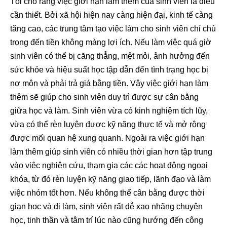
Tôi cho rằng việc giới hạn làm thêm của sinh viên là điều
cần thiết. Bởi xã hội hiện nay càng hiện đại, kinh tế càng
tăng cao, các trung tâm tạo việc làm cho sinh viên chỉ chú
trọng đến tiền không màng lợi ích. Nếu làm việc quá giờ
sinh viên có thể bị căng thẳng, mệt mỏi, ảnh hưởng đến
sức khỏe và hiệu suất học tập dẫn đến tình trạng học bị
nợ môn và phải trả giá bằng tiền. Vậy việc giới hạn làm
thêm sẽ giúp cho sinh viên duy trì được sự cân bằng
giữa học và làm. Sinh viên vừa có kinh nghiệm tích lũy,
vừa có thể rèn luyện được kỹ năng thực tế và mở rộng
được mối quan hệ xung quanh. Ngoài ra việc giới hạn
làm thêm giúp sinh viên có nhiều thời gian hơn tập trung
vào việc nghiên cứu, tham gia các các hoạt động ngoại
khóa, từ đó rèn luyện kỹ năng giao tiếp, lãnh đạo và làm
việc nhóm tốt hơn. Nếu không thể cân bằng được thời
gian học và đi làm, sinh viên rất dễ xao nhãng chuyện
học, tinh thần và tâm trí lúc nào cũng hướng đến công